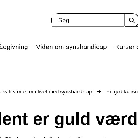
ådgivning
Viden om synshandicap
Kurser o
æs historier om livet med synshandicap
En god konsul
ent er guld værd