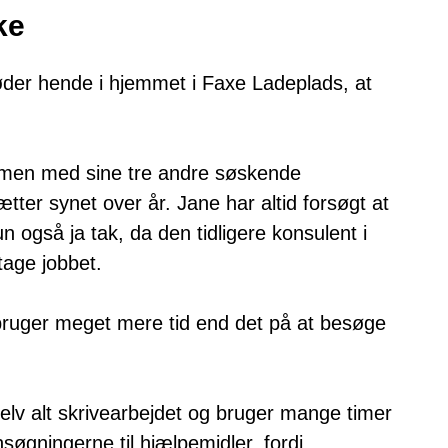
ke
møder hende i hjemmet i Faxe Ladeplads, at
mmen med sine tre andre søskende
tter synet over år. Jane har altid forsøgt at
gså ja tak, da den tidligere konsulent i
tage jobbet.
ruger meget mere tid end det på at besøge
 selv alt skrivearbejdet og bruger mange timer
søgningerne til hjælpemidler, fordi