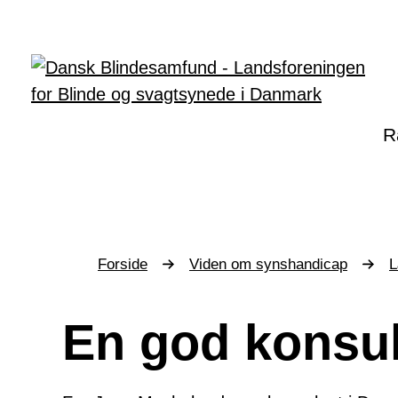
Gå til hovedindhold
R
Forside
Viden om synshandicap
L
Du
er
her:
En god konsul