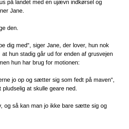
le hus på landet med en ujævn indkørsel og
ener Jane.
ge den.
pe dig med”, siger Jane, der lover, hun nok
 at hun stadig går ud for enden af grusvejen
 men hun har brug for motionen:
lerne jo op og sætter sig som fedt på maven”,
t pludselig at skulle geare ned.
t liv, og så kan man jo ikke bare sætte sig og