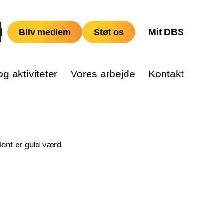
Mit DBS
Bliv medlem
Støt os
g aktiviteter
Vores arbejde
Kontakt
ent er guld værd