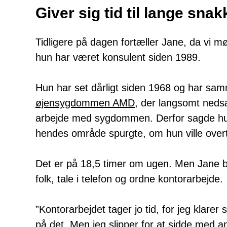
Giver sig tid til lange snak
Tidligere på dagen fortæller Jane, da vi 
hun har været konsulent siden 1989.
Hun har set dårligt siden 1968 og har sa
øjensygdommen AMD
, der langsomt nedsæ
arbejde med sygdommen. Derfor sagde hun o
hendes område spurgte, om hun ville over
Det er på 18,5 timer om ugen. Men Jane b
folk, tale i telefon og ordne kontorarbejde.
”Kontorarbejdet tager jo tid, for jeg klarer
på det. Men jeg slipper for at sidde med an