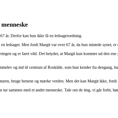
t menneske
te 67 år. Derfor kan hun ikke få en ledsagerordning.
e en ledsager. Men fordi Margit var over 67 år, da hun mistede synet, er
teringen og er faret vild. Det betyder, at Margit kun kommer ud den ene
immelev og ind til centrum af Roskilde, som hun kender fra dengang, hu
ren, bruge benene og mærke verden. Men det kan Margit ikke, fordi det
 gå en tur sammen med et andet menneske. Tale om de ting, vi går forbi, 