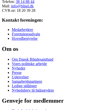
Telefon:
38 14 88 44
Mail:
info@blind.dk
CVR-nr: 18 20 39 28
Kontakt foreningen:
Medarbejdere
Forretningsudvalg
Hovedbestyrelse
Om os
Om Dansk Blindesamfund
Vores politiske arbejde
Nyheder
Presse
Udgivelser
Samarbejdspartnere
Ledige stillinger
Nyhedsbrev til bidragydere
Genveje for medlemmer