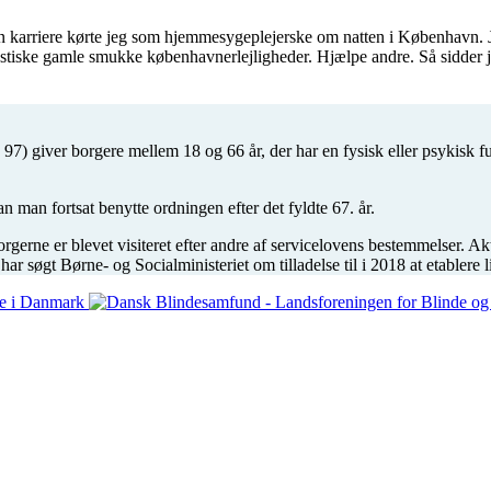
in karriere kørte jeg som hjemmesygeplejerske om natten i København. Jeg
astiske gamle smukke københavnerlejligheder. Hjælpe andre. Så sidder je
) giver borgere mellem 18 og 66 år, der har en fysisk eller psykisk fu
n man fortsat benytte ordningen efter det fyldte 67. år.
orgerne er blevet visiteret efter andre af servicelovens bestemmelser. A
øgt Børne- og Socialministeriet om tilladelse til i 2018 at etablere l