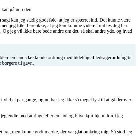
 kan gå ud i den
 sagt kan jeg stadig godt føle, at jeg er spærret ind. Det kunne være
en jeg føler bare ikke, at jeg kan komme videre i mit liv. Jeg har
 Og jeg vil ikke bare bede andre om det, så skal andre yde, og hvad
tablere en landsdækkende ordning med tildeling af ledsagerordning til
 borgere til gavn.
vild et par gange, og nu har jeg ikke så meget lyst til at gå derover
jeg endte med at ringe efter en taxi og blive kørt hjem, fordi jeg
t i et træ, men kunne godt mærke, der var glat omkring mig. Så stod jeg