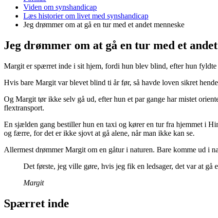
er
Viden om synshandicap
her:
Læs historier om livet med synshandicap
Jeg drømmer om at gå en tur med et andet menneske
Jeg drømmer om at gå en tur med et ande
Margit er spærret inde i sit hjem, fordi hun blev blind, efter hun fyld
Hvis bare Margit var blevet blind ti år før, så havde loven sikret hend
Og Margit tør ikke selv gå ud, efter hun et par gange har mistet orien
flextransport.
En sjælden gang bestiller hun en taxi og kører en tur fra hjemmet i H
og færre, for det er ikke sjovt at gå alene, når man ikke kan se.
Allermest drømmer Margit om en gåtur i naturen. Bare komme ud i natu
Det første, jeg ville gøre, hvis jeg fik en ledsager, det var at
Margit
Spærret inde