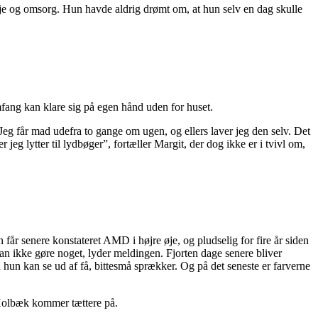
je og omsorg. Hun havde aldrig drømt om, at hun selv en dag skulle
mfang kan klare sig på egen hånd uden for huset.
eg får mad udefra to gange om ugen, og ellers laver jeg den selv. Det
jeg lytter til lydbøger”, fortæller Margit, der dog ikke er i tvivl om,
 får senere konstateret AMD i højre øje, og pludselig for fire år siden
kan ikke gøre noget, lyder meldingen. Fjorten dage senere bliver
hun kan se ud af få, bittesmå sprækker. Og på det seneste er farverne
i Holbæk kommer tættere på.