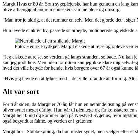
Margit Hvas er 80 år. Som sygeplejerske har hun gennem en lang karr
blive afhængig af andre menneskers samme pleje og omsorg.
”Man tror jo aldrig, at det rammer en selv. Men det gjorde det”, siger 
Hun levede et aktivt liv, passede sit arbejde, motionerede og elskede a
Foto: Henrik Frydkjær. Margit elskede at rejse og opleve verden
”Jeg elskede at rejse, se verden, gå langs stranden, solbade. Nu kan 
kan jeg godt lide. Men uden for døren kan jeg ikke klare mig selv. Jeg k
hvad det ville betyde for hende, hvis borgere over 67 år også kunne f
”Hvis jeg havde en at følges med – det ville forandre alt for mig. Alt”
Alt var sort
For ti år siden, da Margit er 70 år, får hun en nethindeløsning på ven
bliver synet meget dårligt. Hun går til øjenlæge og får konstateret en
Margit helt blind og kommer igen på Næstved Sygehus, hvor blødningen 
også begyndt at falme, og verden er i gråtoner.
Margit bor i Stubbekøbing, da hun mister synet, men vælger efter et st