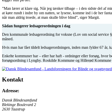
”Man lærer at klare sig. Når jeg tænker tilbage – i den sidste del af m
at køre rundt i indre by om natten, se lysene, komme ind i de her fant
når man aldrig troede, at man skulle blive blind”, siger Margit.
Sådan fungerer ledsagerordningen i dag
Den kommunale ledsagerordning for voksne (Lov om social service § 97
måned.
Hvis man har fået tildelt ledsagerordningen, inden man fylder 67 år, ka
Enkelte kommuner har – eller har haft - ordninger eller forsøg, hvor b
forsøgsordning i Lyngby. Roskilde Kommune og Hillerød Kommune har s
Kontakt
Adresse:
Dansk Blindesamfund
Blekinge Boulevard 2
2630 Taastrup