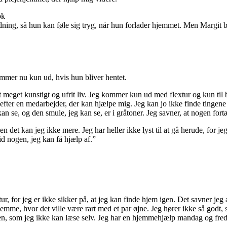
ng, så hun kan føle sig tryg, når hun forlader hjemmet. Men Margit ble
kommer nu kun ud, hvis hun bliver hentet.
 meget kunstigt og ufrit liv. Jeg kommer kun ud med flextur og kun til 
efter en medarbejder, der kan hjælpe mig. Jeg kan jo ikke finde tingene 
kan se, og den smule, jeg kan se, er i gråtoner. Jeg savner, at nogen fort
et kan jeg ikke mere. Jeg har heller ikke lyst til at gå herude, for jeg
tid nogen, jeg kan få hjælp af.”
r, for jeg er ikke sikker på, at jeg kan finde hjem igen. Det savner jeg
jemme, hvor det ville være rart med et par øjne. Jeg hører ikke så godt,
en, som jeg ikke kan læse selv. Jeg har en hjemmehjælp mandag og fredag