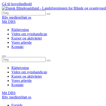
Gå til hovedindhold
Bliv medlem
Støt os
Mit DBS
Rådgivning
Viden om synshandicap
Kurser og aktiviteter
Vores arbejde
Kontakt
Rådgivning
Viden om synshandicap
Kurser og aktiviteter
Vores arbejde
Kontakt
Mit DBS
Bliv medlem
Støt os
Du
Forside