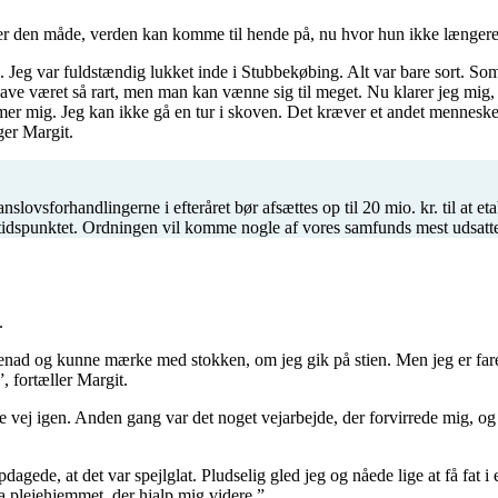
t er den måde, verden kan komme til hende på, nu hvor hun ikke længere
. Jeg var fuldstændig lukket inde i Stubbekøbing. Alt var bare sort. Som
ve været så rart, men man kan vænne sig til meget. Nu klarer jeg mig, m
er mig. Jeg kan ikke gå en tur i skoven. Det kræver et andet menneske.
ger Margit.
slovsforhandlingerne i efteråret bør afsættes op til 20 mio. kr. til at e
stidspunktet. Ordningen vil komme nogle af vores samfunds mest udsatte
.
udenad og kunne mærke med stokken, om jeg gik på stien. Men jeg er faret 
, fortæller Margit.
te vej igen. Anden gang var det noget vejarbejde, der forvirrede mig, og 
opdagede, at det var spejlglat. Pludselig gled jeg og nåede lige at få fa
a plejehjemmet, der hjalp mig videre.”