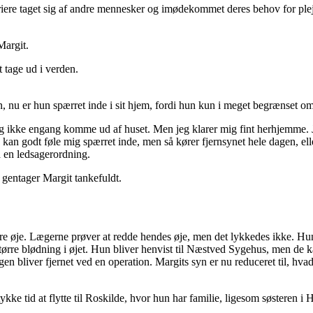
iere taget sig af andre mennesker og imødekommet deres behov for ple
Margit.
t tage ud i verden.
, nu er hun spærret inde i sit hjem, fordi hun kun i meget begrænset o
jeg ikke engang komme ud af huset. Men jeg klarer mig fint herhjemme. J
an godt føle mig spærret inde, men så kører fjernsynet hele dagen, eller 
å en ledsagerordning.
, gentager Margit tankefuldt.
stre øje. Lægerne prøver at redde hendes øje, men det lykkedes ikke. Hun
 større blødning i øjet. Hun bliver henvist til Næstved Sygehus, men de 
bliver fjernet ved en operation. Margits syn er nu reduceret til, hvad 
ykke tid at flytte til Roskilde, hvor hun har familie, ligesom søsteren 