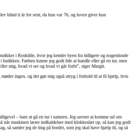
v blind ti år for sent, da hun var 76, og loven giver kun
butikker i Roskilde, hvor jeg kender byen fra tidligere og nogenlunde
i butikken. Førhen kunne jeg godt lide at handle eller gå en tur, men
æller mig, hvad vi ser og hvad vi går forbi”, siger Margit.
 møder ingen, og det gør mig også utryg i forhold til at få hjælp, hvis
 alligevel – bare at gå en tur i naturen. Jeg savner at komme ud om
 så når maskinen læser indkaldelser med klokkeslæt op, så kan jeg godt
, så samler jeg de ting på bordet, som jeg skal have hjælp til, og så