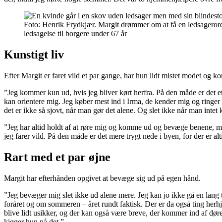
Foto: Henrik Frydkjær. Margit drømmer om at få en ledsagerordni
ledsagelse til borgere under 67 år
Kunstigt liv
Efter Margit er faret vild et par gange, har hun lidt mistet modet og 
”Jeg kommer kun ud, hvis jeg bliver kørt herfra. På den måde er det et
kan orientere mig. Jeg køber mest ind i Irma, de kender mig og ringer 
det er ikke så sjovt, når man gør det alene. Og slet ikke når man intet 
”Jeg har altid holdt af at røre mig og komme ud og bevæge benene, men d
jeg farer vild. På den måde er det mere trygt nede i byen, for der er al
Rart med et par øjne
Margit har efterhånden opgivet at bevæge sig ud på egen hånd.
”Jeg bevæger mig slet ikke ud alene mere. Jeg kan jo ikke gå en lang tu
foråret og om sommeren – året rundt faktisk. Der er da også ting herh
blive lidt usikker, og der kan også være breve, der kommer ind af dør
kigger hun på det.”