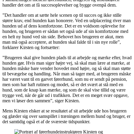
handler det om at få succesoplevelser og bygge ovenpå dem.
”Det handler om at sætte hele scenen op til succes og ikke stille
større krav, end hunden kan honorere. Ved en udplacering river man
hunden ud af dens komfortzone. Det er en voldsom oplevelse for
hunden, og brugeren er sådan set også ude af sin komfortzone med
en helt ny hund ved sin side. Behovet hos brugeren er akut, men
man må også acceptere, at hunden skal falde til i sin nye rolle”,
forklarer Kirsten og fortsætter:
”Brugeren skal give hunden plads til at arbejde og mærke efter, hvad
hunden gør. Hvis man siger højre vej, så skal man lære at mærke, at
hunden måske bare vender hovedet mod højre, og så skal man støtte
til bevægelse og handling. Når man så tager med, at brugeren måske
har været vant til en garvet førerhund, som nu er sendt på pension,
men som har haft rutinen og modet, så er det svært at stå med en
hund, som de knap kan mærke, og som de skal vise tillid og være
trygge ved, når de går ud i trafikken. Det er en meget svær opgave,
men vi løser den sammen”, siger Kirsten.
Mens Kirsten elsker at se resultatet af sit arbejde ude hos brugeren
og glæder sig over samspillet i træningen mellem hund og bruger, er
det samtidig også et af de sværeste tidspunkter.