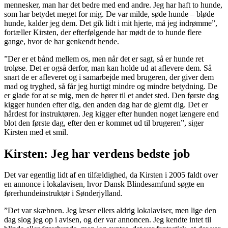
mennesker, man har det bedre med end andre. Jeg har haft to hunde,
som har betydet meget for mig. De var milde, søde hunde – bløde
hunde, kalder jeg dem. Det gik lidt i mit hjerte, må jeg indrømme”,
fortæller Kirsten, der efterfølgende har mødt de to hunde flere
gange, hvor de har genkendt hende.
”Der er et bånd mellem os, men når det er sagt, så er hunde ret
troløse. Det er også derfor, man kan holde ud at aflevere dem. Så
snart de er afleveret og i samarbejde med brugeren, der giver dem
mad og tryghed, så får jeg hurtigt mindre og mindre betydning. De
er glade for at se mig, men de hører til et andet sted. Den første dag
kigger hunden efter dig, den anden dag har de glemt dig. Det er
hårdest for instruktøren. Jeg kigger efter hunden noget længere end
blot den første dag, efter den er kommet ud til brugeren”, siger
Kirsten med et smil.
Kirsten: Jeg har verdens bedste job
Det var egentlig lidt af en tilfældighed, da Kirsten i 2005 faldt over
en annonce i lokalavisen, hvor Dansk Blindesamfund søgte en
førerhundeinstruktør i Sønderjylland.
”Det var skæbnen. Jeg læser ellers aldrig lokalaviser, men lige den
dag slog jeg op i avisen, og der var annoncen. Jeg kendte intet til