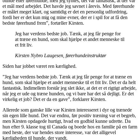
blinde eller førerhunde, men jeg syntes, det var fantastisk, at der var
et mål med arbejdet. Det havde jeg savnet i årevis. Med førerhunde
er målet meget klart, og samtidig er det en personlig udfordring,
fordi her er det kun mig og mine evner, der er i spil for at få den
bedste førerhund frem”, fortæller Kirsten.
Jeg har verdens bedste job. Tænk, at jeg får penge for
at træne en hund, som skal hjælpe et andet menneske til
et frit liv.
Kirsten Nybro Laugesen, førerhundeinstruktør
Siden har jobbet været ren kærlighed.
”Jeg har verdens bedste job. Tænk at jeg får penge for at træne en
hund, som skal hjælpe et andet menneske til et frit liv. Det er da helt
fantastisk. Indimellem forstår jeg slet ikke, at det er et rigtigt arbejde,
når jeg er ude og træne hunden, og vi bare har det så dejligt. Er det
virkelig et job? Det er da en gave”, forklarer Kirsten.
Allerede som ganske lille var Kirsten interesseret i dyr og trænede
sin egen lille hund. Det var endnu, før positiv træning var et begreb,
men Kirsten opdagede hurtigt, hvad en godbid kunne udrette. Da
hun efter 9. klasse tog til Canada og boede hos en familie på en farm
med heste, der var hendes store interesse, var det alligevel
kærligheden til hunde, der vandt.