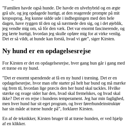
”Familien havde også hunde. De havde en ulvehybrid og en ægte
grå ulv, og jeg opdagede hurtigt, at den reagerede prompte på mit
kropssprog. Jeg kunne sidde ude i indhegningen med den hele
dagen, have ryggen til den og så nærmede den sig, og i det øjeblik,
jeg vendte mig om, så fór den væk. Det var enormt fascinerende, og
jeg lærte hurtigt, hvordan jeg skulle opføre mig for at virke venlig.
Det er så vildt, at hunde kan forstå, hvad vi gør”, siger Kirsten.
Ny hund er en opdagelsesrejse
For Kirsten er det en opdagelsesrejse, hver gang hun går i gang med
et træne en ny hund.
”Det er enormt spændende at få en ny hund i træning. Det er en
opdagelsesrejse, hvor man ofte starter på helt bar bund og må mærke
sig frem til, hvordan lige præcis den her hund skal tackles. Hvilke
stærke og svage sider har den, hvad skal fremelskes, og hvad skal
ikke? Det er en rejse i hundens temperament. Jeg har min faglighed,
men hver hund har sit eget program, og hver førerhundeinstruktør
har sin måde at træne hunde på”, forklarer Kirsten.
En af de teknikker, Kirsten bruger til at træne hunden, er ved hjælp
af en klikker.