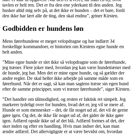
tavlen er helt ren. Det er fra den ene yderkant til den anden. Jeg
husker altid mig selv på, at det ikke er hunden – det er bare, fordi
den ikke har lært alle de ting, den skal endnu”, griner Kirsten.
Godbidden er hundens løn
Mens førerhundene er meget velopdragne og har indlært 34
forskellige kommandoer, er historien om Kirstens egne hunde en
helt anden.
”Mine egne hunde er slet ikke så velopdragne som de førerhunde,
jeg træner. Flere joker med, hvordan jeg kan være hundetræner med
de hunde, jeg har. Men det er mine egne hunde, og så gælder der
andre regler. De skal heller ikke arbejde på samme måde som en
førerhund. Når det er sagt, så kan man sagtens træne sin egen hund
efter de samme principper, som vi træner førerhunde”, siger Kirsten.
”Det handler om tålmodighed, og resten er faktisk ret simpelt. Jeg
markerer tydeligt over for hunden, hvad det er, jeg vil se mere af.
Hunde er som mennesker – det, de får noget ud af, det vil de gerne
gøre igen. Og det, de ikke får noget ud af, det gider de ikke gøre
igen. Adfærd opstår ikke ud af det blå. Adfærd formes af det, der
sker inden og efter en handling. Hvis man indser det, kan man
ændre adfærd. Det allervigtigste er at være bevidst om, hvordan