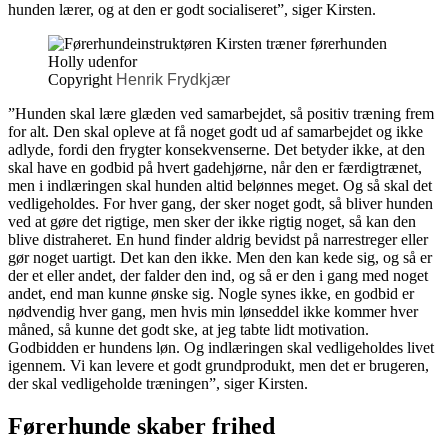
hunden lærer, og at den er godt socialiseret”, siger Kirsten.
Copyright
Henrik Frydkjær
”Hunden skal lære glæden ved samarbejdet, så positiv træning frem
for alt. Den skal opleve at få noget godt ud af samarbejdet og ikke
adlyde, fordi den frygter konsekvenserne. Det betyder ikke, at den
skal have en godbid på hvert gadehjørne, når den er færdigtrænet,
men i indlæringen skal hunden altid belønnes meget. Og så skal det
vedligeholdes. For hver gang, der sker noget godt, så bliver hunden
ved at gøre det rigtige, men sker der ikke rigtig noget, så kan den
blive distraheret. En hund finder aldrig bevidst på narrestreger eller
gør noget uartigt. Det kan den ikke. Men den kan kede sig, og så er
der et eller andet, der falder den ind, og så er den i gang med noget
andet, end man kunne ønske sig. Nogle synes ikke, en godbid er
nødvendig hver gang, men hvis min lønseddel ikke kommer hver
måned, så kunne det godt ske, at jeg tabte lidt motivation.
Godbidden er hundens løn. Og indlæringen skal vedligeholdes livet
igennem. Vi kan levere et godt grundprodukt, men det er brugeren,
der skal vedligeholde træningen”, siger Kirsten.
Førerhunde skaber frihed