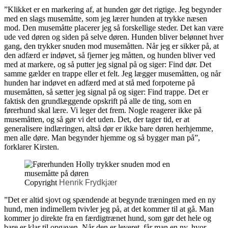
”Klikket er en markering af, at hunden gør det rigtige. Jeg begynder
med en slags musemåtte, som jeg lærer hunden at trykke næsen
mod. Den musemåtte placerer jeg så forskellige steder. Det kan være
ude ved døren og siden på selve døren. Hunden bliver belønnet hver
gang, den trykker snuden mod musemåtten. Når jeg er sikker på, at
den adfærd er indøvet, så fjerner jeg måtten, og hunden bliver ved
med at markere, og så putter jeg signal på og siger: Find dør. Det
samme gælder en trappe eller et felt. Jeg lægger musemåtten, og når
hunden har indøvet en adfærd med at stå med forpoterne på
musemåtten, så sætter jeg signal på og siger: Find trappe. Det er
faktisk den grundlæggende opskrift på alle de ting, som en
førerhund skal lære. Vi leger det frem. Nogle reagerer ikke på
musemåtten, og så gør vi det uden. Det, der tager tid, er at
generalisere indlæringen, altså dør er ikke bare døren herhjemme,
men alle døre. Man begynder hjemme og så bygger man på”,
forklarer Kirsten.
Copyright
Henrik Frydkjær
”Det er altid sjovt og spændende at begynde træningen med en ny
hund, men indimellem tvivler jeg på, at det kommer til at gå. Man
kommer jo direkte fra en færdigtrænet hund, som gør det hele og
bare er klar til opgaven. Når den er leveret, får man en ny, hvor