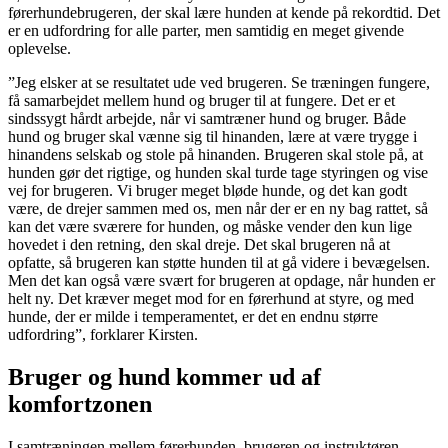
førerhundebrugeren, der skal lære hunden at kende på rekordtid. Det
er en udfordring for alle parter, men samtidig en meget givende
oplevelse.
”Jeg elsker at se resultatet ude ved brugeren. Se træningen fungere,
få samarbejdet mellem hund og bruger til at fungere. Det er et
sindssygt hårdt arbejde, når vi samtræner hund og bruger. Både
hund og bruger skal vænne sig til hinanden, lære at være trygge i
hinandens selskab og stole på hinanden. Brugeren skal stole på, at
hunden gør det rigtige, og hunden skal turde tage styringen og vise
vej for brugeren. Vi bruger meget bløde hunde, og det kan godt
være, de drejer sammen med os, men når der er en ny bag rattet, så
kan det være sværere for hunden, og måske vender den kun lige
hovedet i den retning, den skal dreje. Det skal brugeren nå at
opfatte, så brugeren kan støtte hunden til at gå videre i bevægelsen.
Men det kan også være svært for brugeren at opdage, når hunden er
helt ny. Det kræver meget mod for en førerhund at styre, og med
hunde, der er milde i temperamentet, er det en endnu større
udfordring”, forklarer Kirsten.
Bruger og hund kommer ud af
komfortzonen
I samtræningen mellem førerhunden, brugeren og instruktøren