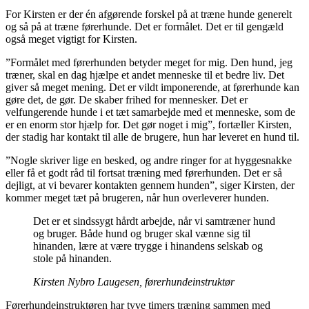
For Kirsten er der én afgørende forskel på at træne hunde generelt
og så på at træne førerhunde. Det er formålet. Det er til gengæld
også meget vigtigt for Kirsten.
”Formålet med førerhunden betyder meget for mig. Den hund, jeg
træner, skal en dag hjælpe et andet menneske til et bedre liv. Det
giver så meget mening. Det er vildt imponerende, at førerhunde kan
gøre det, de gør. De skaber frihed for mennesker. Det er
velfungerende hunde i et tæt samarbejde med et menneske, som de
er en enorm stor hjælp for. Det gør noget i mig”, fortæller Kirsten,
der stadig har kontakt til alle de brugere, hun har leveret en hund til.
”Nogle skriver lige en besked, og andre ringer for at hyggesnakke
eller få et godt råd til fortsat træning med førerhunden. Det er så
dejligt, at vi bevarer kontakten gennem hunden”, siger Kirsten, der
kommer meget tæt på brugeren, når hun overleverer hunden.
Det er et sindssygt hårdt arbejde, når vi samtræner hund
og bruger. Både hund og bruger skal vænne sig til
hinanden, lære at være trygge i hinandens selskab og
stole på hinanden.
Kirsten Nybro Laugesen, førerhundeinstruktør
Førerhundeinstruktøren har tyve timers træning sammen med