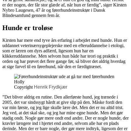
er der nogen, der får stor glæde af, når hun er færdig”, siger Kirsten
Nybro Laugesen, 47 år og førerhundeinstruktør i Dansk
Blindesamfund gennem fem år.
Hunde er troløse
Kirsten har mere end tyve års erfaring i arbejdet med hunde. Hun er
uddannet veterinærsygeplejerske med en efteruddannelse i etologi,
som er læren om dyrs adfærd, ligesom hun har en
klikkeruddannelse. Men selvom hun både har teori og praktik i
orden og har prøvet det flere gange før, så bliver det aldrig hverdag
at sige farvel til en førerhund, når den er færdigtrænet.
Copyright
Henrik Frydkjær
”Det bliver aldrig en rutine. Den allerførste hund, jeg trænede i
2005, det var sindssygt hårdt at give slip på den. Måske fordi den
var min første, og jeg lige skulle lære det. Men det er nu altid trist.
Jeg ved, at det skal ske, og jeg har mine egne hunde. Men det gør
stadig ondt. Nogle gør mere ondt end andre. Der er nogle hunde, der
kravler længere ind i hjertet end andre, selvom alle har en plads
derinde. Men der er bare nogle, der gør mere indtryk, ligesom der er