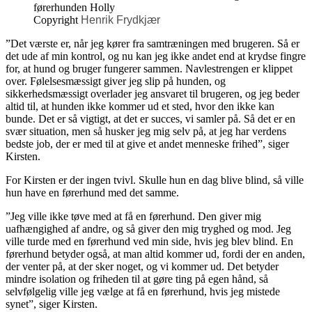
Copyright
Henrik Frydkjær
”Det værste er, når jeg kører fra samtræningen med brugeren. Så er
det ude af min kontrol, og nu kan jeg ikke andet end at krydse fingre
for, at hund og bruger fungerer sammen. Navlestrengen er klippet
over. Følelsesmæssigt giver jeg slip på hunden, og
sikkerhedsmæssigt overlader jeg ansvaret til brugeren, og jeg beder
altid til, at hunden ikke kommer ud et sted, hvor den ikke kan
bunde. Det er så vigtigt, at det er succes, vi samler på. Så det er en
svær situation, men så husker jeg mig selv på, at jeg har verdens
bedste job, der er med til at give et andet menneske frihed”, siger
Kirsten.
For Kirsten er der ingen tvivl. Skulle hun en dag blive blind, så ville
hun have en førerhund med det samme.
”Jeg ville ikke tøve med at få en førerhund. Den giver mig
uafhængighed af andre, og så giver den mig tryghed og mod. Jeg
ville turde med en førerhund ved min side, hvis jeg blev blind. En
førerhund betyder også, at man altid kommer ud, fordi der en anden,
der venter på, at der sker noget, og vi kommer ud. Det betyder
mindre isolation og friheden til at gøre ting på egen hånd, så
selvfølgelig ville jeg vælge at få en førerhund, hvis jeg mistede
synet”, siger Kirsten.