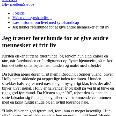
Bliv medlem
Støt os
Du
Forside
er
Viden om synshandicap
her:
Læs historier om livet med synshandicap
Jeg træner førerhunde for at give andre mennesker et frit liv
Jeg træner førerhunde for at give andre
mennesker et frit liv
Kirsten elsker at træne førerhunde, og selvom hun altid kniber en
tåre, når førerhunden er færdigtrænet og flytter hjemmefra, så elsker
hun det tætte samarbejde med hunden og målet med arbejdet
Da Kirsten åbner døren til sit hjem i Rødding i Sønderjylland, bliver
Holly pænt siddende på tæppet lige inden for døren. Hunden
strækker hals, vejrer med næsen og er nysgerrigt klar, hvis der altså
bliver givet signal. Holly er halvandet år og godt på vej til at blive en
rigtig god førerhund. Da Kirsten siger ”fri”, rejser den skinnende
sorte labrador sig fra tæppet og hilser overstrømmende velkommen
med en kølig fugtig snude og en livligt logrende hale.
”Holly bliver en god førerhund, fordi hun er meget lærevillig. Hun
vil så gerne samarbejde, og så er hun en god og mild hund. Hende