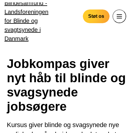
Gå til hovedindhold
Støt os
Jobkompas giver
nyt håb til blinde og
svagsynede
jobsøgere
Kursus giver blinde og svagsynede nye