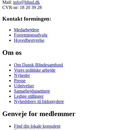
Mail:
info@blind.dk
CVR-nr: 18 20 39 28
Kontakt foreningen:
Medarbejdere
Forretningsudvalg
Hovedbestyrelse
Om os
Om Dansk Blindesamfund
Vores politiske arbejde
Nyheder
Presse
Udgivelser
Samarbejdspartnere
Ledige stillinger
Nyhedsbrev til bidragydere
Genveje for medlemmer
Find din lokale konsulent