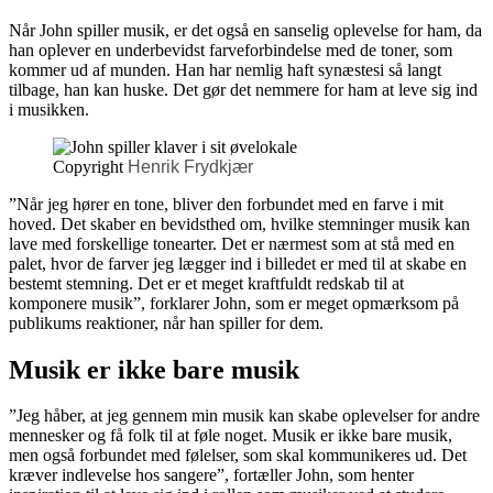
Når John spiller musik, er det også en sanselig oplevelse for ham, da
han oplever en underbevidst farveforbindelse med de toner, som
kommer ud af munden. Han har nemlig haft synæstesi så langt
tilbage, han kan huske. Det gør det nemmere for ham at leve sig ind
i musikken.
Copyright
Henrik Frydkjær
”Når jeg hører en tone, bliver den forbundet med en farve i mit
hoved. Det skaber en bevidsthed om, hvilke stemninger musik kan
lave med forskellige tonearter. Det er nærmest som at stå med en
palet, hvor de farver jeg lægger ind i billedet er med til at skabe en
bestemt stemning. Det er et meget kraftfuldt redskab til at
komponere musik”, forklarer John, som er meget opmærksom på
publikums reaktioner, når han spiller for dem.
Musik er ikke bare musik
”Jeg håber, at jeg gennem min musik kan skabe oplevelser for andre
mennesker og få folk til at føle noget. Musik er ikke bare musik,
men også forbundet med følelser, som skal kommunikeres ud. Det
kræver indlevelse hos sangere”, fortæller John, som henter