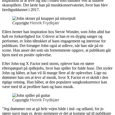
inspiration til at leve sig ind i rollen som musiker ved at studere
skuespillere. Det lærte han på musikkonservatoriet, hvor han blev
færdiguddannet i 2017.
Copyright
Henrik Frydkjær
Ellers henter han inspiration hos Stevie Wonder, som John altid har
haft en forkærlighed for. Udover at han er en dygtig sanger og
performer, er John tiltrukket af hans engagement og interesse for
publikum. Det forsøger John også at udleve, når han står på en
scene. Han anser det som sin fornemmeste opgave, at publikum går
hjem med en positiv oplevelse.
Efter John tog X Factor med storm, oplever han en større
efterspørgsel på spillejobs, hvor han spiller for fulde huse. Det nyder
John og håber, at han vil få mange flere af de oplevelser. Lige nu
drømmer han om at leve af musik, hvor X Factor er et skridt i den
rigtige retning. Han håber, at den populære sangkonkurrence kan
være med til at profilere ham og hans musik.
Copyright
Henrik Frydkjær
”Jeg drømmer om at gå hele vejen både i ind- og udland, for jo
større navn man er, desto nemmere er det at komme ud til publikum