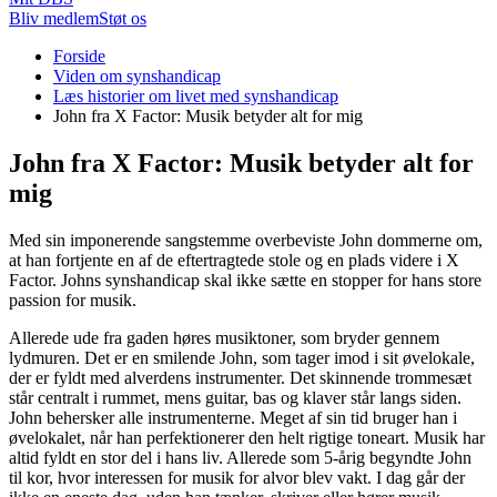
Bliv medlem
Støt os
Du
Forside
er
Viden om synshandicap
her:
Læs historier om livet med synshandicap
John fra X Factor: Musik betyder alt for mig
John fra X Factor: Musik betyder alt for
mig
Med sin imponerende sangstemme overbeviste John dommerne om,
at han fortjente en af de eftertragtede stole og en plads videre i X
Factor. Johns synshandicap skal ikke sætte en stopper for hans store
passion for musik.
Allerede ude fra gaden høres musiktoner, som bryder gennem
lydmuren. Det er en smilende John, som tager imod i sit øvelokale,
der er fyldt med alverdens instrumenter. Det skinnende trommesæt
står centralt i rummet, mens guitar, bas og klaver står langs siden.
John behersker alle instrumenterne. Meget af sin tid bruger han i
øvelokalet, når han perfektionerer den helt rigtige toneart. Musik har
altid fyldt en stor del i hans liv. Allerede som 5-årig begyndte John
til kor, hvor interessen for musik for alvor blev vakt. I dag går der