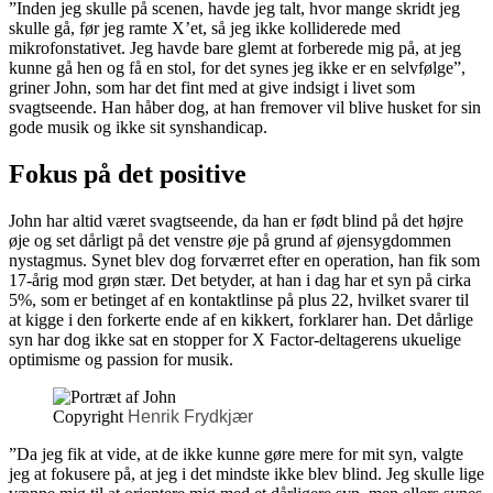
”Inden jeg skulle på scenen, havde jeg talt, hvor mange skridt jeg
skulle gå, før jeg ramte X’et, så jeg ikke kolliderede med
mikrofonstativet. Jeg havde bare glemt at forberede mig på, at jeg
kunne gå hen og få en stol, for det synes jeg ikke er en selvfølge”,
griner John, som har det fint med at give indsigt i livet som
svagtseende. Han håber dog, at han fremover vil blive husket for sin
gode musik og ikke sit synshandicap.
Fokus på det positive
John har altid været svagtseende, da han er født blind på det højre
øje og set dårligt på det venstre øje på grund af øjensygdommen
nystagmus. Synet blev dog forværret efter en operation, han fik som
17-årig mod grøn stær. Det betyder, at han i dag har et syn på cirka
5%, som er betinget af en kontaktlinse på plus 22, hvilket svarer til
at kigge i den forkerte ende af en kikkert, forklarer han. Det dårlige
syn har dog ikke sat en stopper for X Factor-deltagerens ukuelige
optimisme og passion for musik.
Copyright
Henrik Frydkjær
”Da jeg fik at vide, at de ikke kunne gøre mere for mit syn, valgte
jeg at fokusere på, at jeg i det mindste ikke blev blind. Jeg skulle lige