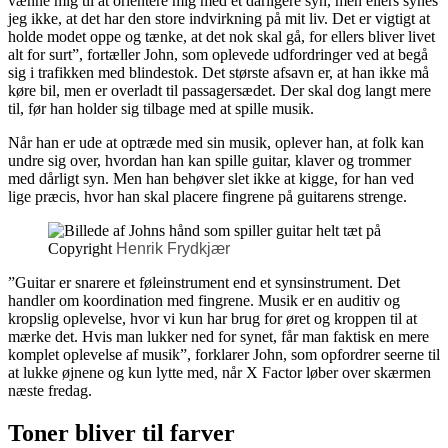
vænne mig til at orientere mig med et dårligere syn, men ellers synes
jeg ikke, at det har den store indvirkning på mit liv. Det er vigtigt at
holde modet oppe og tænke, at det nok skal gå, for ellers bliver livet
alt for surt”, fortæller John, som oplevede udfordringer ved at begå
sig i trafikken med blindestok. Det største afsavn er, at han ikke må
køre bil, men er overladt til passagersædet. Der skal dog langt mere
til, før han holder sig tilbage med at spille musik.
Når han er ude at optræde med sin musik, oplever han, at folk kan
undre sig over, hvordan han kan spille guitar, klaver og trommer
med dårligt syn. Men han behøver slet ikke at kigge, for han ved
lige præcis, hvor han skal placere fingrene på guitarens strenge.
Copyright
Henrik Frydkjær
”Guitar er snarere et føleinstrument end et synsinstrument. Det
handler om koordination med fingrene. Musik er en auditiv og
kropslig oplevelse, hvor vi kun har brug for øret og kroppen til at
mærke det. Hvis man lukker ned for synet, får man faktisk en mere
komplet oplevelse af musik”, forklarer John, som opfordrer seerne til
at lukke øjnene og kun lytte med, når X Factor løber over skærmen
næste fredag.
Toner bliver til farver