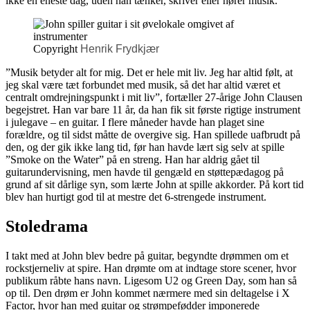
ikke en eneste dag, uden han tænker, skriver eller hører musik.
Copyright
Henrik Frydkjær
”Musik betyder alt for mig. Det er hele mit liv. Jeg har altid følt, at
jeg skal være tæt forbundet med musik, så det har altid været et
centralt omdrejningspunkt i mit liv”, fortæller 27-årige John Clausen
begejstret. Han var bare 11 år, da han fik sit første rigtige instrument
i julegave – en guitar. I flere måneder havde han plaget sine
forældre, og til sidst måtte de overgive sig. Han spillede uafbrudt på
den, og der gik ikke lang tid, før han havde lært sig selv at spille
”Smoke on the Water” på en streng. Han har aldrig gået til
guitarundervisning, men havde til gengæld en støttepædagog på
grund af sit dårlige syn, som lærte John at spille akkorder. På kort tid
blev han hurtigt god til at mestre det 6-strengede instrument.
Stoledrama
I takt med at John blev bedre på guitar, begyndte drømmen om et
rockstjerneliv at spire. Han drømte om at indtage store scener, hvor
publikum råbte hans navn. Ligesom U2 og Green Day, som han så
op til. Den drøm er John kommet nærmere med sin deltagelse i X
Factor, hvor han med guitar og strømpefødder imponerede