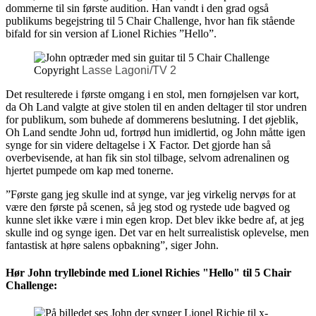
dommerne til sin første audition. Han vandt i den grad også
publikums begejstring til 5 Chair Challenge, hvor han fik stående
bifald for sin version af Lionel Richies ”Hello”.
Copyright
Lasse Lagoni/TV 2
Det resulterede i første omgang i en stol, men fornøjelsen var kort,
da Oh Land valgte at give stolen til en anden deltager til stor undren
for publikum, som buhede af dommerens beslutning. I det øjeblik,
Oh Land sendte John ud, fortrød hun imidlertid, og John måtte igen
synge for sin videre deltagelse i X Factor. Det gjorde han så
overbevisende, at han fik sin stol tilbage, selvom adrenalinen og
hjertet pumpede om kap med tonerne.
”Første gang jeg skulle ind at synge, var jeg virkelig nervøs for at
være den første på scenen, så jeg stod og rystede ude bagved og
kunne slet ikke være i min egen krop. Det blev ikke bedre af, at jeg
skulle ind og synge igen. Det var en helt surrealistisk oplevelse, men
fantastisk at høre salens opbakning”, siger John.
Hør John tryllebinde med Lionel Richies "Hello" til 5 Chair
Challenge: