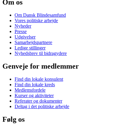
Om os
Om Dansk Blindesamfund
Vores politiske arbejde
Nyheder
Presse
Udgivelser
Samarbejdspartnere
Ledige stillinger
Nyhedsbrev til bidragydere
Genveje for medlemmer
Find din lokale konsulent
Find din lokale kreds
Medlemsfordele
Kurser og aktiviteter
Referater og dokumenter
Deltag i det politiske arbejde
Følg os