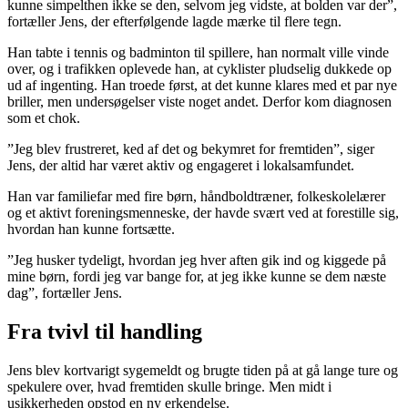
kunne simpelthen ikke se den, selvom jeg vidste, at bolden var der”,
fortæller Jens, der efterfølgende lagde mærke til flere tegn.
Han tabte i tennis og badminton til spillere, han normalt ville vinde
over, og i trafikken oplevede han, at cyklister pludselig dukkede op
ud af ingenting. Han troede først, at det kunne klares med et par nye
briller, men undersøgelser viste noget andet. Derfor kom diagnosen
som et chok.
”Jeg blev frustreret, ked af det og bekymret for fremtiden”, siger
Jens, der altid har været aktiv og engageret i lokalsamfundet.
Han var familiefar med fire børn, håndboldtræner, folkeskolelærer
og et aktivt foreningsmenneske, der havde svært ved at forestille sig,
hvordan han kunne fortsætte.
”Jeg husker tydeligt, hvordan jeg hver aften gik ind og kiggede på
mine børn, fordi jeg var bange for, at jeg ikke kunne se dem næste
dag”, fortæller Jens.
Fra tvivl til handling
Jens blev kortvarigt sygemeldt og brugte tiden på at gå lange ture og
spekulere over, hvad fremtiden skulle bringe. Men midt i
usikkerheden opstod en ny erkendelse.