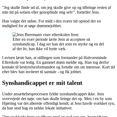
”Jeg skulle finde ud af, om jeg skulle give op og tilbringe resten af
min tid på sofaen eller genopfinde mig selv”, fortæller Jens.
Han valgte det sidste. For midt i den svære tid opstod der en
mulighed for at søge drømmejobbet.
Efter en svær periode lærte Jens at acceptere sit
synshandicap. I dag ser han det som en styrke og en del
af det liv, han ikke vil bytte væk.
I avisen læste han, at stillingen som forstander på Halvorsminde
Efterskole var ledig. En gammel drøm meldte sig. Han tog derfor
kontakt til bestyrelsesformanden og fortalte om sin interesse. Kort tid
efter blev han inviteret til samtale - og fik jobbet.
Synshandicappet er mit talent
Under ansættelsesprocessen fyldte synshandicappet ikke. Jens
overvejede det nøje, om han skulle bringe det op. Men i en by som
Hjørring var det allerede offentligt kendt, at Jens havde svækket syn,
da han stod bag en række lokale initiativer.
”Jeg snakkede frem og tilbage med en god ven om, hvorvidt jeg