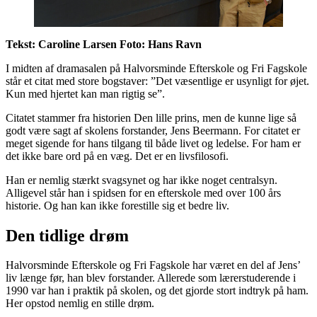
Tekst: Caroline Larsen Foto: Hans Ravn
I midten af dramasalen på Halvorsminde Efterskole og Fri Fagskole
står et citat med store bogstaver: ”Det væsentlige er usynligt for øjet.
Kun med hjertet kan man rigtig se”.
Citatet stammer fra historien Den lille prins, men de kunne lige så
godt være sagt af skolens forstander, Jens Beermann. For citatet er
meget sigende for hans tilgang til både livet og ledelse. For ham er
det ikke bare ord på en væg. Det er en livsfilosofi.
Han er nemlig stærkt svagsynet og har ikke noget centralsyn.
Alligevel står han i spidsen for en efterskole med over 100 års
historie. Og han kan ikke forestille sig et bedre liv.
Den tidlige drøm
Halvorsminde Efterskole og Fri Fagskole har været en del af Jens’
liv længe før, han blev forstander. Allerede som lærerstuderende i
1990 var han i praktik på skolen, og det gjorde stort indtryk på ham.
Her opstod nemlig en stille drøm.