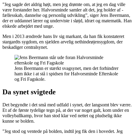
”Jeg sagde det aldrig højt, men jeg drømte om, at jeg en dag ville
være forstander her. Halvorsminde samler alt det, jeg holder af -
fællesskab, dannelse og personlig udvikling”, siger Jens Beermann,
der er uddannet lærer og underviste i sløjd, idræt og matematik. Han
elskede arbejdet med unge.
Men i 2013 ændrede hans liv sig markant, da han fik konstateret
stargardts sygdom, en sjælden arvelig nethindeøjensygdom, der
beskadiger centralsynet.
Jens Beermann er stærkt svagsynet, men det forhindrer
ham ikke i at stå i spidsen for Halvorsminde Efterskole
og Fri Fagskole.
Da synet svigtede
Det begyndte i det små med udfald i synet, der langsomt blev værre.
Et af de første tydelige tegn på, at der var noget galt, kom under en
volleyballkamp, hvor han stod klar ved nettet og pludselig ikke
kunne se bolden.
”Jeg stod og ventede på bolden, indtil jeg fik den i hovedet. Jeg