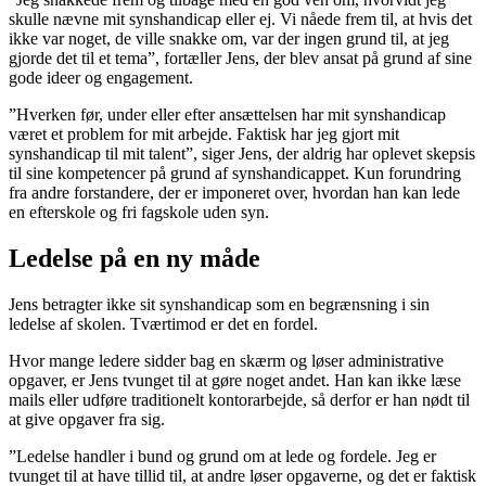
skulle nævne mit synshandicap eller ej. Vi nåede frem til, at hvis det
ikke var noget, de ville snakke om, var der ingen grund til, at jeg
gjorde det til et tema”, fortæller Jens, der blev ansat på grund af sine
gode ideer og engagement.
”Hverken før, under eller efter ansættelsen har mit synshandicap
været et problem for mit arbejde. Faktisk har jeg gjort mit
synshandicap til mit talent”, siger Jens, der aldrig har oplevet skepsis
til sine kompetencer på grund af synshandicappet. Kun forundring
fra andre forstandere, der er imponeret over, hvordan han kan lede
en efterskole og fri fagskole uden syn.
Ledelse på en ny måde
Jens betragter ikke sit synshandicap som en begrænsning i sin
ledelse af skolen. Tværtimod er det en fordel.
Hvor mange ledere sidder bag en skærm og løser administrative
opgaver, er Jens tvunget til at gøre noget andet. Han kan ikke læse
mails eller udføre traditionelt kontorarbejde, så derfor er han nødt til
at give opgaver fra sig.
”Ledelse handler i bund og grund om at lede og fordele. Jeg er
tvunget til at have tillid til, at andre løser opgaverne, og det er faktisk