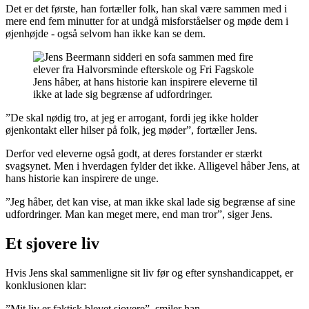
Det er det første, han fortæller folk, han skal være sammen med i
mere end fem minutter for at undgå misforståelser og møde dem i
øjenhøjde - også selvom han ikke kan se dem.
Jens håber, at hans historie kan inspirere eleverne til
ikke at lade sig begrænse af udfordringer.
”De skal nødig tro, at jeg er arrogant, fordi jeg ikke holder
øjenkontakt eller hilser på folk, jeg møder”, fortæller Jens.
Derfor ved eleverne også godt, at deres forstander er stærkt
svagsynet. Men i hverdagen fylder det ikke. Alligevel håber Jens, at
hans historie kan inspirere de unge.
”Jeg håber, det kan vise, at man ikke skal lade sig begrænse af sine
udfordringer. Man kan meget mere, end man tror”, siger Jens.
Et sjovere liv
Hvis Jens skal sammenligne sit liv før og efter synshandicappet, er
konklusionen klar:
”Mit liv er faktisk blevet sjovere”, smiler han.