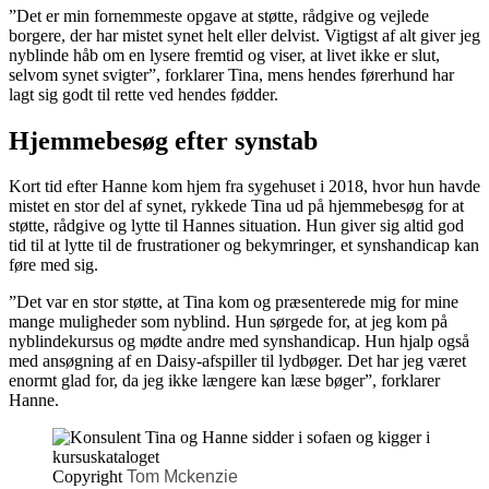
”Det er min fornemmeste opgave at støtte, rådgive og vejlede
borgere, der har mistet synet helt eller delvist. Vigtigst af alt giver jeg
nyblinde håb om en lysere fremtid og viser, at livet ikke er slut,
selvom synet svigter”, forklarer Tina, mens hendes førerhund har
lagt sig godt til rette ved hendes fødder.
Hjemmebesøg efter synstab
Kort tid efter Hanne kom hjem fra sygehuset i 2018, hvor hun havde
mistet en stor del af synet, rykkede Tina ud på hjemmebesøg for at
støtte, rådgive og lytte til Hannes situation. Hun giver sig altid god
tid til at lytte til de frustrationer og bekymringer, et synshandicap kan
føre med sig.
”Det var en stor støtte, at Tina kom og præsenterede mig for mine
mange muligheder som nyblind. Hun sørgede for, at jeg kom på
nyblindekursus og mødte andre med synshandicap. Hun hjalp også
med ansøgning af en Daisy-afspiller til lydbøger. Det har jeg været
enormt glad for, da jeg ikke længere kan læse bøger”, forklarer
Hanne.
Copyright
Tom Mckenzie