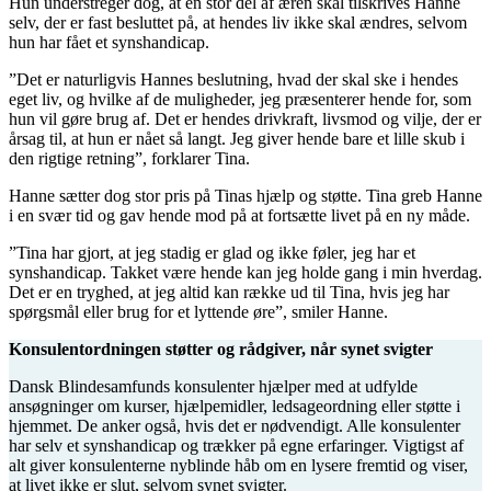
Hun understreger dog, at en stor del af æren skal tilskrives Hanne
selv, der er fast besluttet på, at hendes liv ikke skal ændres, selvom
hun har fået et synshandicap.
”Det er naturligvis Hannes beslutning, hvad der skal ske i hendes
eget liv, og hvilke af de muligheder, jeg præsenterer hende for, som
hun vil gøre brug af. Det er hendes drivkraft, livsmod og vilje, der er
årsag til, at hun er nået så langt. Jeg giver hende bare et lille skub i
den rigtige retning”, forklarer Tina.
Hanne sætter dog stor pris på Tinas hjælp og støtte. Tina greb Hanne
i en svær tid og gav hende mod på at fortsætte livet på en ny måde.
”Tina har gjort, at jeg stadig er glad og ikke føler, jeg har et
synshandicap. Takket være hende kan jeg holde gang i min hverdag.
Det er en tryghed, at jeg altid kan række ud til Tina, hvis jeg har
spørgsmål eller brug for et lyttende øre”, smiler Hanne.
Konsulentordningen støtter og rådgiver, når synet svigter
Dansk Blindesamfunds konsulenter hjælper med at udfylde
ansøgninger om kurser, hjælpemidler, ledsageordning eller støtte i
hjemmet. De anker også, hvis det er nødvendigt. Alle konsulenter
har selv et synshandicap og trækker på egne erfaringer. Vigtigst af
alt giver konsulenterne nyblinde håb om en lysere fremtid og viser,
at livet ikke er slut, selvom synet svigter.