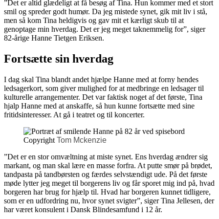
”Det er altid glædeligt at få besøg af Tina. Hun kommer med et stort
smil og spreder godt humør. Da jeg mistede synet, gik mit liv i stå,
men så kom Tina heldigvis og gav mit et kærligt skub til at
genoptage min hverdag. Det er jeg meget taknemmelig for”, siger
82-årige Hanne Tietgen Eriksen.
Fortsætte sin hverdag
I dag skal Tina blandt andet hjælpe Hanne med at forny hendes
ledsagerkort, som giver mulighed for at medbringe en ledsager til
kulturelle arrangementer. Det var faktisk noget af det første, Tina
hjalp Hanne med at anskaffe, så hun kunne fortsætte med sine
fritidsinteresser. At gå i teatret og til koncerter.
Copyright
Tom Mckenzie
”Det er en stor omvæltning at miste synet. Ens hverdag ændrer sig
markant, og man skal lære en masse forfra. At putte smør på brødet,
tandpasta på tandbørsten og færdes selvstændigt ude. På det første
møde lytter jeg meget til borgerens liv og får sporet mig ind på, hvad
borgeren har brug for hjælp til. Hvad har borgeren kunnet tidligere,
som er en udfordring nu, hvor synet svigter”, siger Tina Jellesen, der
har været konsulent i Dansk Blindesamfund i 12 år.