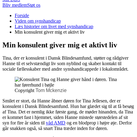
Bliv medlem
Støt os
Du
Forside
er
Viden om synshandicap
her:
Læs historier om livet med synshandicap
Min konsulent giver mig et aktivt liv
Min konsulent giver mig et aktivt liv
Tina, der er konsulent i Dansk Blindesamfund, støtter og rådgiver
Hanne til et selvstændigt liv som nyblind og skaber kontakt til
sociale fællesskaber med andre synshandicappede i lokalområdet.
Copyright
Tom Mckenzie
Smilet er stort, da Hanne åbner døren for Tina Jellesen, der er
konsulent i Dansk Blindesamfund. Hun har glædet sig til at få besøg
af Tina. Det er nemlig ikke første gang, de møder hinanden, da Tina
er kommet fast i hjemmet, siden Hanne mistede størstedelen af sit
syn for fire år siden til
våd AMD
og en blodprop i højre øje. Derfor
går snakken også, så snart Tina træder inden for døren.