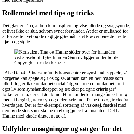
med andre ligestillede.
Rollemodel med tips og tricks
Det glæder Tina, at hun kan inspirere og vise blinde og svagsynede,
at livet ikke er slut, selvom synet forsvinder. At der er mulighed for
at fortsætte livet og de daglige gøremål - det kræver bare den rette
hjælp og støtte.
Copyright
Tom Mckenzie
”Alle Dansk Blindesamfunds konsulenter er synshandicappede, så
borgerne kan spejle sig i os og se, at man kan en helt masse som
blind. Jeg er ikke uddannet socialrådgiver, men er uddannet i mit
eget liv som synshandicappet og trækker på egne erfaringer”,
fortæller Tina, der er født blind. Hun har derfor mange års erfaring
med at begå sig uden syn og deler ivrigt ud af sine tips og tricks fra
hverdagen. Det er for eksempel sortering af vasketøj, færdsel med
den hvide stok samt skelne mælk og juice fra hinanden. Det har
Hanne med glæde draget nytte af.
Udfylder ansøgninger og sørger for det