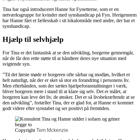
Tina har også introduceret Hanne for Fynetterne, som er en
netværksgruppe for kvinder med synshandicap på Fyn. Herigennem
har Hanne fået et fællesskab i sit lokalområde med andre, der har et
synshandicap.
Hjælp til selvhjælp
For Tina er det fantastisk at se den udvikling, borgerne gennemgår,
når de får den rette støtte til at håndtere deres nye situation med
svigtende syn.
”Til det første møde er borgeren ofte sårbar og modløs, hvilket er
helt naturligt, når der er sket så stor en forandring i personens liv.
Men efterhånden, som der sættes hjælpeforanstaltninger i værk,
bliver borgeren mere i stand til at klare sig selv. Det er målet, at
borgeren kan leve det liv, de ønsker. Det er så livsbekræftende at se
den udvikling”, fortæller Tina, der er glad for, at Hanne er kommet
godt videre efter synstabet og ser positivt på fremtiden.
Copyright
Tom Mckenzie