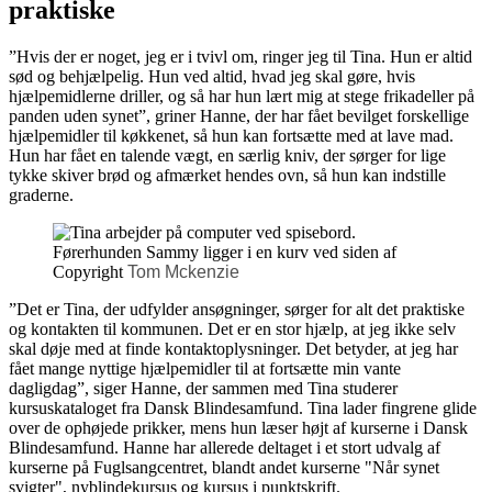
praktiske
”Hvis der er noget, jeg er i tvivl om, ringer jeg til Tina. Hun er altid
sød og behjælpelig. Hun ved altid, hvad jeg skal gøre, hvis
hjælpemidlerne driller, og så har hun lært mig at stege frikadeller på
panden uden synet”, griner Hanne, der har fået bevilget forskellige
hjælpemidler til køkkenet, så hun kan fortsætte med at lave mad.
Hun har fået en talende vægt, en særlig kniv, der sørger for lige
tykke skiver brød og afmærket hendes ovn, så hun kan indstille
graderne.
Copyright
Tom Mckenzie
”Det er Tina, der udfylder ansøgninger, sørger for alt det praktiske
og kontakten til kommunen. Det er en stor hjælp, at jeg ikke selv
skal døje med at finde kontaktoplysninger. Det betyder, at jeg har
fået mange nyttige hjælpemidler til at fortsætte min vante
dagligdag”, siger Hanne, der sammen med Tina studerer
kursuskataloget fra Dansk Blindesamfund. Tina lader fingrene glide
over de ophøjede prikker, mens hun læser højt af kurserne i Dansk
Blindesamfund. Hanne har allerede deltaget i et stort udvalg af
kurserne på Fuglsangcentret, blandt andet kurserne "Når synet
svigter", nyblindekursus og kursus i punktskrift.