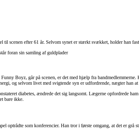
 til scenen efter 61 år. Selvom synet er stærkt svækket, holder han fas
 Funny Boyz, går på scenen, er det med hjælp fra bandmedlemmerne. Han
ergi, og selvom livet med svigtende syn er udfordrende, nægter han at 
ik konstateret diabetes, ændrede det sig langsomt. Lægerne opfordrede ha
et bare ikke.
l optrådte som konferencier. Han tror i første omgang, at det er grå stær