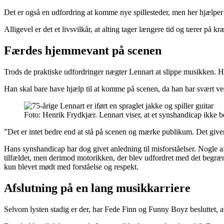
Det er også en udfordring at komme nye spillesteder, men her hjælper er
Alligevel er det et livsvilkår, at alting tager længere tid og tærer på k
Færdes hjemmevant på scenen
Trods de praktiske udfordringer nægter Lennart at slippe musikken. Han
Han skal bare have hjælp til at komme på scenen, da han har svært ve
Foto: Henrik Frydkjær. Lennart viser, at et synshandicap ikke be
”Det er intet bedre end at stå på scenen og mærke publikum. Det giver
Hans synshandicap har dog givet anledning til misforståelser. Nogle a
tilfældet, men derimod motorikken, der blev udfordret med det begræn
kun blevet mødt med forståelse og respekt.
Afslutning på en lang musikkarriere
Selvom lysten stadig er der, har Fede Finn og Funny Boyz besluttet, at d