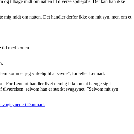
m og tilbage midt om natten til diverse spillejobs. Det kan han ikke
te mig midt om natten. Det handler derfor ikke om mit syn, men om et
re tid med konen.
n.
dem kommer jeg virkelig til at savne”, fortæller Lennart.
yn. For Lennart handler livet nemlig ikke om at hænge sig i
af tilværelsen, selvom han er stærkt svagsynet. ”Selvom mit syn