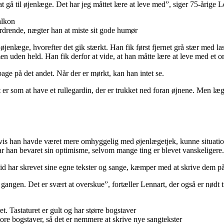
at gå til øjenlæge. Det har jeg måttet lære at leve med”, siger 75-årige
rdrende, nægter han at miste sit gode humør
n øjenlæge, hvorefter det gik stærkt. Han fik først fjernet grå stær med l
n uden held. Han fik derfor at vide, at han måtte lære at leve med et ori
bage på det andet. Når der er mørkt, kan han intet se.
r som at have et rullegardin, der er trukket ned foran øjnene. Men læger
 hvis han havde været mere omhyggelig med øjenlægetjek, kunne situat
har han bevaret sin optimisme, selvom mange ting er blevet vanskeligere.
tid har skrevet sine egne tekster og sange, kæmper med at skrive dem på
ad gangen. Det er svært at overskue”, fortæller Lennart, der også er nødt
tore bogstaver, så det er nemmere at skrive nye sangtekster