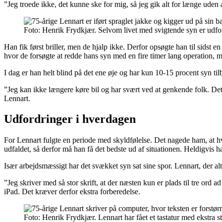
”Jeg troede ikke, det kunne ske for mig, så jeg gik alt for længe uden 
Foto: Henrik Frydkjær. Selvom livet med svigtende syn er udfo
Han fik først briller, men de hjalp ikke. Derfor opsøgte han til sidst e
hvor de forsøgte at redde hans syn med en fire timer lang operation, me
I dag er han helt blind på det ene øje og har kun 10-15 procent syn til
”Jeg kan ikke længere køre bil og har svært ved at genkende folk. Det e
Lennart.
Udfordringer i hverdagen
For Lennart fulgte en periode med skyldfølelse. Det nagede ham, at
udfaldet, så derfor må han få det bedste ud af situationen. Heldigvis 
Især arbejdsmæssigt har det svækket syn sat sine spor. Lennart, der al
”Jeg skriver med så stor skrift, at der næsten kun er plads til tre ord 
iPad. Det kræver derfor ekstra forberedelse.
Foto: Henrik Frydkjær. Lennart har fået et tastatur med ekstra s