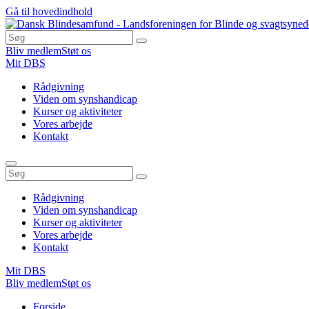
Gå til hovedindhold
Bliv medlem
Støt os
Mit DBS
Rådgivning
Viden om synshandicap
Kurser og aktiviteter
Vores arbejde
Kontakt
Rådgivning
Viden om synshandicap
Kurser og aktiviteter
Vores arbejde
Kontakt
Mit DBS
Bliv medlem
Støt os
Du
Forside