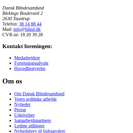
Dansk Blindesamfund
Blekinge Boulevard 2
2630 Taastrup
Telefon:
38 14 88 44
Mail:
info@blind.dk
CVR-nr: 18 20 39 28
Kontakt foreningen:
Medarbejdere
Forretningsudvalg
Hovedbestyrelse
Om os
Om Dansk Blindesamfund
Vores politiske arbejde
Nyheder
Presse
Udgivelser
Samarbejdspartnere
Ledige stillinger
Nyhedsbrev til bidragydere