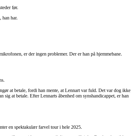
teder før.
, han har.
d mikrofonen, er der ingen problemer. Der er han på hjemmebane.
ns.
gør at betale, fordi han mente, at Lennart var fuld. Det var dog ikke
an sig at betale. Efter Lennarts åbenhed om synshandicappet, er han
enter en spektakulær farvel tour i hele 2025.