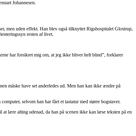
 Lennart Johannesen.
aser, men uden effekt. Han blev også tilknyttet Rigshospitalet Glostrup,
enteringssyn resten af livet.
ne har forsikret mig om, at jeg ikke bliver helt blind”, forklarer
ionen måske have set anderledes ud. Men han kan ikke ændre på
 computer, selvom han har fået et tastatur med større bogstaver.
 til at lære alting udenad, da han på scenen ikke kan læse teksten på en