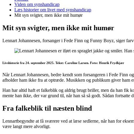
er
Viden om synshandicap
her:
Læs historier om livet med synshandicap
Mit syn svigter, men ikke mit humør
Mit syn svigter, men ikke mit humør
Lennart Johannesen, forsanger i Fede Finn og Funny Boyz, siger farvel
Livshistorie fra 24. september 2025. Tekst: Caroline Larsen. Foto: Henrik Frydkjær
Når Lennart Johannesen, bedre kendt som forsangeren i Fede Finn og
afholder ham ikke fra at optræde. Musikken og publikum giver ham en
Han har altid haft et falkeblik og aldrig brugt briller, men da han f
mente han ikke, der var grund til, når han så så godt. Sådan fortsatte d
Fra falkeblik til næsten blind
Lennartbegyndte at få sværere ved at læse sedlerne, når han for eksempe
være langt mere alvorligt.