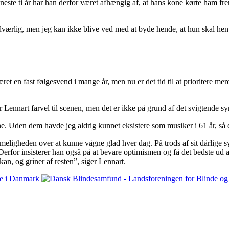
neste ti år har han derfor været afhængig af, at hans kone kørte ham fre
værlig, men jeg kan ikke blive ved med at byde hende, at hun skal hen
ret en fast følgesvend i mange år, men nu er det tid til at prioritere me
 Lennart farvel til scenen, men det er ikke på grund af det svigtende sy
rene. Uden dem havde jeg aldrig kunnet eksistere som musiker i 61 år, så 
mmeligheden over at kunne vågne glad hver dag. På trods af sit dårlige s
Derfor insisterer han også på at bevare optimismen og få det bedste ud 
kan, og griner af resten”, siger Lennart.