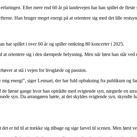
faringen. Efter mere end 60 år på landevejen har han spillet de fleste s
ræfterne. Han bruger meget energi på at orientere sig med det lille restsyn
 har spillet i over 60 år og spiller omkring 80 koncerter i 2025.
d at orientere sig i den dæmpede belysning. Men når først han står ve
høver at stå i vejen for livsglæde og passion.
 mig energi”, siger Lennart, der har fuld opbakning fra publikum og fa
f de første gange hvor han optrådte med svigtende syn, nægtede en arran
sede syn. Da arrangøren hørte, at det skyldes svigtende syn, skyndte h
et er tid til at trække sig tilbage og sige farvel til scenen. Men først v