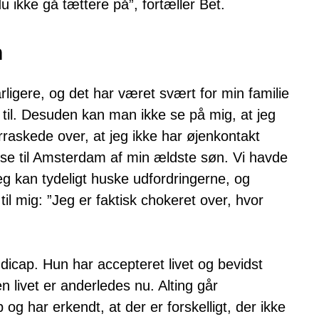
 ikke gå tættere på”, fortæller Bet.
n
rligere, og det har været svært for min familie
r til. Desuden kan man ikke se på mig, at jeg
rraskede over, at jeg ikke har øjenkontakt
ejse til Amsterdam af min ældste søn. Vi havde
g kan tydeligt huske udfordringerne, og
il mig: ”Jeg er faktisk chokeret over, hvor
ndicap. Hun har accepteret livet og bevidst
n livet er anderledes nu. Alting går
g har erkendt, at der er forskelligt, der ikke