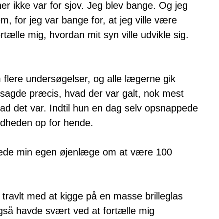
er ikke var for sjov. Jeg blev bange. Og jeg
m, for jeg var bange for, at jeg ville være
ælle mig, hvordan mit syn ville udvikle sig.
flere undersøgelser, og alle lægerne gik
 sagde præcis, hvad der var galt, nok mest
vad det var. Indtil hun en dag selv opsnappede
ndheden op for hende.
e bede min egen øjenlæge om at være 100
 travlt med at kigge på en masse brilleglas
også havde svært ved at fortælle mig