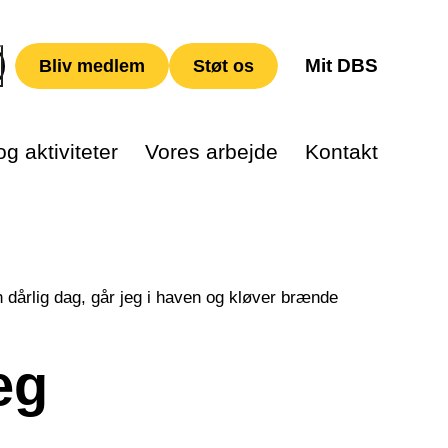
Mit DBS
Bliv medlem
Støt os
g aktiviteter
Vores arbejde
Kontakt
n dårlig dag, går jeg i haven og kløver brænde
eg