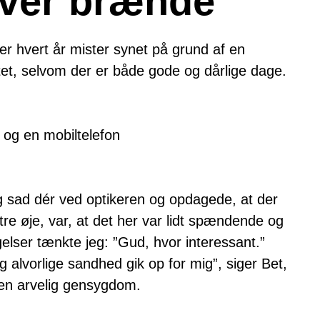
øver brænde
er hvert år mister synet på grund af en
t, selvom der er både gode og dårlige dage.
eg sad dér ved optikeren og opdagede, at der
re øje, var, at det her var lidt spændende og
elser tænkte jeg: ”Gud, hvor interessant.”
g alvorlige sandhed gik op for mig”, siger Bet,
 en arvelig gensygdom.