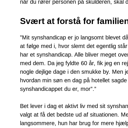
når du rører personen på skulderen, skal du
Svært at forstå for familie
”Mit synshandicap er jo langsomt blevet då
at følge med i, hvor slemt det egentlig stå
har et synshandicap. Alle bliver meget ove
med dem. Da jeg fyldte 60 år, fik jeg en r
nogle dejlige dage i den smukke by. Men je
hvordan min søn en dag på hotellet sagde t
synshandicappet du er, mor”.”
Bet lever i dag et aktivt liv med sit synsha
valgt at få det bedste ud af situationen. Me
langsommere, hun har brug for mere hjælp o