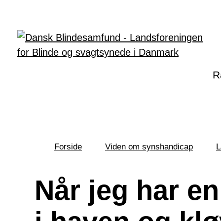
Gå til hovedindhold
R
Forside
Viden om synshandicap
L
Du
er
her:
Når jeg har en