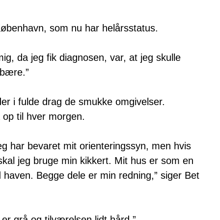
 København, som nu har helårsstatus.
ig, da jeg fik diagnosen, var, at jeg skulle
 bære.”
er i fulde drag de smukke omgivelser.
 op til hver morgen.
jeg har bevaret mit orienteringssyn, men hvis
skal jeg bruge min kikkert. Mit hus er som en
 haven. Begge dele er min redning,” siger Bet
er grå og tilværelsen lidt hård.”