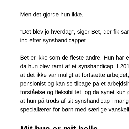
Men det gjorde hun ikke.
”Det blev jo hverdag”, siger Bet, der fik s
ind efter synshandicappet.
Bet er ikke som de fleste andre. Hun har 
da hun blev ramt af et synshandicap. I 20
at det ikke var muligt at fortsætte arbejdet
pensionist og kan se tilbage på et arbejdsl
forståelse og fleksibilitet, og da synet kun 
at hun på trods af sit synshandicap i man
speciallærer for børn med særlige vanskel
Mit hus er mit helle