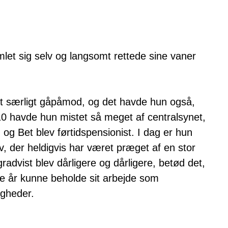
amlet sig selv og langsomt rettede sine vaner
et særligt gåpåmod, og det havde hun også,
10 havde hun mistet så meget af centralsynet,
, og Bet blev førtidspensionist. I dag er hun
iv, der heldigvis har været præget af en stor
gradvist blev dårligere og dårligere, betød det,
ge år kunne beholde sit arbejde som
igheder.