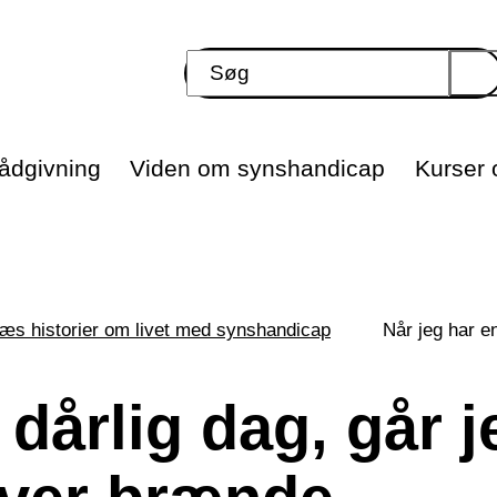
ådgivning
Viden om synshandicap
Kurser o
æs historier om livet med synshandicap
Når jeg har e
 dårlig dag, går j