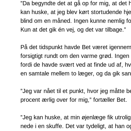
”Da begyndte det at gå op for mig, at det h
kan huske, at jeg blev kørt stortudende hje
blind om en måned. Ingen kunne nemlig fort
Kun at det gik én vej, og det var tilbage.”
På det tidspunkt havde Bet været igennem 
forsigtigt rundt om den varme grød. Ingen
fordi de havde svært ved at finde ud af, h
en samtale mellem to læger, og da gik sa
”Jeg var nået til et punkt, hvor jeg mått
procent ærlig over for mig,” fortæller Bet.
”Jeg kan huske, at min øjenlæge fik utrolig
nede i en skuffe. Det var tydeligt, at han 