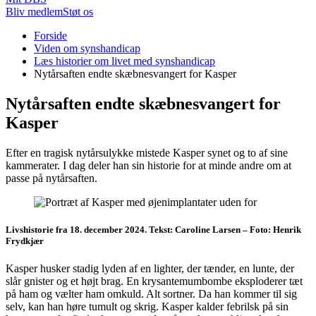
Bliv medlem
Støt os
Du
Forside
er
Viden om synshandicap
her:
Læs historier om livet med synshandicap
Nytårsaften endte skæbnesvangert for Kasper
Nytårsaften endte skæbnesvangert for
Kasper
Efter en tragisk nytårsulykke mistede Kasper synet og to af sine
kammerater. I dag deler han sin historie for at minde andre om at
passe på nytårsaften.
Livshistorie fra 18. december 2024. Tekst: Caroline Larsen – Foto: Henrik
Frydkjær
Kasper husker stadig lyden af en lighter, der tænder, en lunte, der
slår gnister og et højt brag. En krysantemumbombe eksploderer tæt
på ham og vælter ham omkuld. Alt sortner. Da han kommer til sig
selv, kan han høre tumult og skrig. Kasper kalder febrilsk på sin