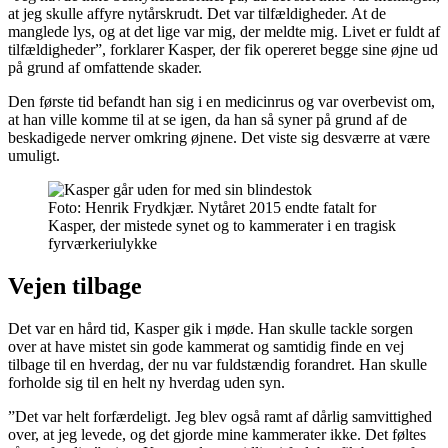
at jeg skulle affyre nytårskrudt. Det var tilfældigheder. At de
manglede lys, og at det lige var mig, der meldte mig. Livet er fuldt af
tilfældigheder”, forklarer Kasper, der fik opereret begge sine øjne ud
på grund af omfattende skader.
Den første tid befandt han sig i en medicinrus og var overbevist om,
at han ville komme til at se igen, da han så syner på grund af de
beskadigede nerver omkring øjnene. Det viste sig desværre at være
umuligt.
Foto: Henrik Frydkjær. Nytåret 2015 endte fatalt for
Kasper, der mistede synet og to kammerater i en tragisk
fyrværkeriulykke
Vejen tilbage
Det var en hård tid, Kasper gik i møde. Han skulle tackle sorgen
over at have mistet sin gode kammerat og samtidig finde en vej
tilbage til en hverdag, der nu var fuldstændig forandret. Han skulle
forholde sig til en helt ny hverdag uden syn.
”Det var helt forfærdeligt. Jeg blev også ramt af dårlig samvittighed
over, at jeg levede, og det gjorde mine kammerater ikke. Det føltes