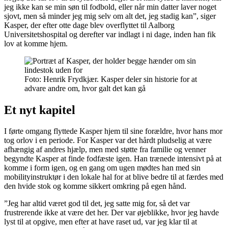
jeg ikke kan se min søn til fodbold, eller når min datter laver noget
sjovt, men så minder jeg mig selv om alt det, jeg stadig kan”, siger
Kasper, der efter otte dage blev overflyttet til Aalborg
Universitetshospital og derefter var indlagt i ni dage, inden han fik
lov at komme hjem.
Foto: Henrik Frydkjær. Kasper deler sin historie for at
advare andre om, hvor galt det kan gå
Et nyt kapitel
I førte omgang flyttede Kasper hjem til sine forældre, hvor hans mor
tog orlov i en periode. For Kasper var det hårdt pludselig at være
afhængig af andres hjælp, men med støtte fra familie og venner
begyndte Kasper at finde fodfæste igen. Han trænede intensivt på at
komme i form igen, og en gang om ugen mødtes han med sin
mobilityinstruktør i den lokale hal for at blive bedre til at færdes med
den hvide stok og komme sikkert omkring på egen hånd.
”Jeg har altid været god til det, jeg satte mig for, så det var
frustrerende ikke at være det her. Der var øjeblikke, hvor jeg havde
lyst til at opgive, men efter at have raset ud, var jeg klar til at