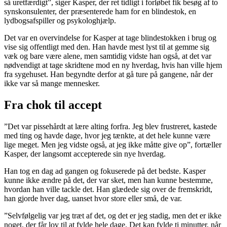
så uretfærdigt”, siger Kasper, der ret tidligt i forløbet fik besøg af to
synskonsulenter, der præsenterede ham for en blindestok, en
lydbogsafspiller og psykologhjælp.
Det var en overvindelse for Kasper at tage blindestokken i brug og
vise sig offentligt med den. Han havde mest lyst til at gemme sig
væk og bare være alene, men samtidig vidste han også, at det var
nødvendigt at tage skridtene mod en ny hverdag, hvis han ville hjem
fra sygehuset. Han begyndte derfor at gå ture på gangene, når der
ikke var så mange mennesker.
Fra chok til accept
”Det var pissehårdt at lære alting forfra. Jeg blev frustreret, kastede
med ting og havde dage, hvor jeg tænkte, at det hele kunne være
lige meget. Men jeg vidste også, at jeg ikke måtte give op”, fortæller
Kasper, der langsomt accepterede sin nye hverdag.
Han tog en dag ad gangen og fokuserede på det bedste. Kasper
kunne ikke ændre på det, der var sket, men han kunne bestemme,
hvordan han ville tackle det. Han glædede sig over de fremskridt,
han gjorde hver dag, uanset hvor store eller små, de var.
”Selvfølgelig var jeg træt af det, og det er jeg stadig, men det er ikke
noget, der får lov til at fylde hele dage. Det kan fylde ti minutter, når