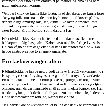
kammerat, der finder ham omtumlet på marken og bliver hos ham,
indtil ambulancen kommer.
”Jeg var i chok og kunne ikke forstå, hvad der skete. Jeg kunne høre
skrig, og folk som snakkede, men jeg kunne kun fokusere på det,
der skete lige omkring mig. Jeg kunne ikke mærke smerten, fordi
adrenalinen pumpede i kroppen. Jeg vidste bare, den var helt galt”,
siger Kasper Krogh Rogild, som i dag er 34 år.
Efter ulykken blev Kasper hastet med ambulance og fløjet med
helikopter til Rigshospitalet i København med livsfarlige kvæstelser.
Da han vågnede fire dage efter, var hans liv ændret for altid - Han
havde mistet synet og to af sine kammerater
En skæbnesvanger aften
Rådhusklokkerne havde netop budt det nye år 2015 velkommen, da
Kasper og resten af nytårsgæsterne gik ud for at nyde fyrværkeriet.
En kammerat kom med en brun pakke og spurgte, om nogen ville
med over på marken for at fyre nytårskrudt af. Kasper afslog i første
omgang, men da der manglede en til at lyse, meldte Kasper sig. Han
nåede dog knap nok derhen, før krysantemumbomben eksploderede.
De to kammerater omkom, og Kasper blev blind.
”Jeg havde ikke beskyttelsesbriller på, da det slet ikke var meningen,