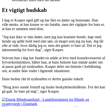
Et vigtigt budskab
I dag er Kasper også gift og har fået en datter og bonussøn. Han
ville ønske, at han kunne se sin familie, men det vigtigste for ham er,
at han er sammen med dem.
”Jeg kan ikke se min datter, men jeg kan kramme hende, lege med
hende og spille bold med min søn, så meget som jeg nu kan. Jeg får
ofte at vide, hvor dårlig jeg er, men det griner vi bare af. Det er jeg
taknemmelig for hver dag”, siger Kasper.
Selvom han i dag har fundet en måde at leve med konsekvenserne af
fyrværkeriulykken, håber han, at hans historie kan minde andre om
at passe godt på nytårsaften. Kasper deler sin historie i forhåbning
om, at andre ikke ender i lignende situationer.
Hans bedste råd til nytårsaften er derfor ganske enkelt:
”Brug jeres sunde fornuft og huske beskyttelsesbrillerne. For det kan
gå galt. Se bare på mig”, siger Kasper.