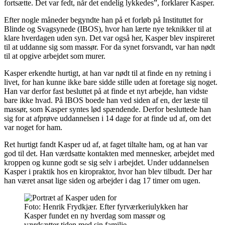
fortsætte. Det var fedt, når det endelig lykkedes”, forklarer Kasper.
Efter nogle måneder begyndte han på et forløb på Instituttet for
Blinde og Svagsynede (IBOS), hvor han lærte nye teknikker til at
klare hverdagen uden syn. Det var også her, Kasper blev inspireret
til at uddanne sig som massør. For da synet forsvandt, var han nødt
til at opgive arbejdet som murer.
Kasper erkendte hurtigt, at han var nødt til at finde en ny retning i
livet, for han kunne ikke bare sidde stille uden at foretage sig noget.
Han var derfor fast besluttet på at finde et nyt arbejde, han vidste
bare ikke hvad. På IBOS boede han ved siden af en, der læste til
massør, som Kasper syntes lød spændende. Derfor besluttede han
sig for at afprøve uddannelsen i 14 dage for at finde ud af, om det
var noget for ham.
Ret hurtigt fandt Kasper ud af, at faget tiltalte ham, og at han var
god til det. Han værdsatte kontakten med mennesker, arbejdet med
kroppen og kunne godt se sig selv i arbejdet. Under uddannelsen
Kasper i praktik hos en kiropraktor, hvor han blev tilbudt. Der har
han været ansat lige siden og arbejder i dag 17 timer om ugen.
Foto: Henrik Frydkjær. Efter fyrværkeriulykken har
Kasper fundet en ny hverdag som massør og
værdsætter tiden med sin familie