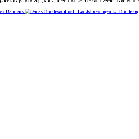
møder folk på min vej”, konstaterer Tina, som for alt i verden ikke vil 