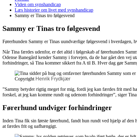
er
Viden om synshandicap
her:
Læs historier om livet med synshandicap
Sammy er Tinas tro følgesvend
Sammy er Tinas tro følgesvend
Førerhunden Sammy er Tinas uundværlige følgesvend i hverdagen, hvo
Når Tina færdes udenfor, er det altid i følgeskab af førerhunden Samm
Odense Banegård kender Sammy i forvejen, da de har gået den vej utal
forhindringer, så Tina kommer sikkert fra A til B. Hver dag gør Sammy
Copyright
Henrik Frydkjær
”Sammy betyder rigtig meget for mig, fordi jeg kan færdes frit med ha
forskel, at jeg kan komme rundt og udenom forhindringer”, siger Tina J
Førerhund undviger forhindringer
Inden Tina fik sin første førerhund, fandt hun rundt ved hjælp af den 
at færdes frit og uafhængigt.