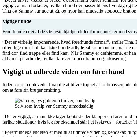
vigtigt, at man fortæller, hvilken hund der passer til éns hverdag og
Tina og Sammy var ude at gå, og hvor han pludselig stoppede brat op på
Vigtige hunde
Førerhunde er et af de vigtigste hjælpemidler for mennesker med syn
”Det er virkelig imponerende, hvad førerhunde formår”, smiler Tina. E
offentlige rum. I alt kan førerhunde adlyde 34 kommandoer, når de 
find dør, find trappe eller find kant. Når Sammy er derhjemme, er h
at han er på arbejde, hvilket kræver koncentration og fokusering.
Vigtigt at udbrede viden om førerhund
Inden corona oplevede Tina ofte at blive stoppet af forbipasserende, d
om at føre sin bruger omkring.
Selv som hvalp var Sammy uimodståelig.
"Det er vigtigt, at man ikke tager kontakt eller klapper en førerhund 
farlige situationer, hvis jeg for eksempel står i et lyskryds”, fortæl
”Førerhundekalenderen er med til at udbrede viden og kendskab til f