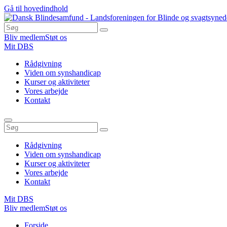
Gå til hovedindhold
Bliv medlem
Støt os
Mit DBS
Rådgivning
Viden om synshandicap
Kurser og aktiviteter
Vores arbejde
Kontakt
Rådgivning
Viden om synshandicap
Kurser og aktiviteter
Vores arbejde
Kontakt
Mit DBS
Bliv medlem
Støt os
Du
Forside