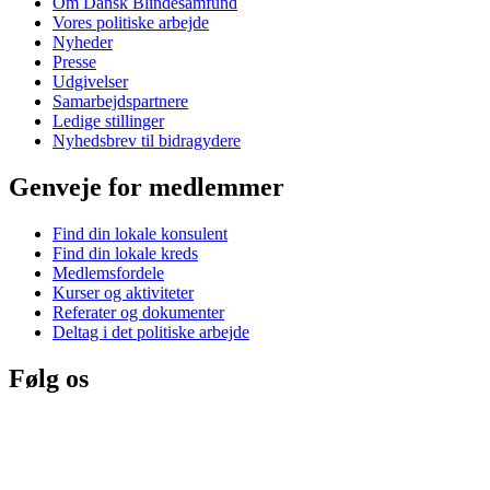
Om Dansk Blindesamfund
Vores politiske arbejde
Nyheder
Presse
Udgivelser
Samarbejdspartnere
Ledige stillinger
Nyhedsbrev til bidragydere
Genveje for medlemmer
Find din lokale konsulent
Find din lokale kreds
Medlemsfordele
Kurser og aktiviteter
Referater og dokumenter
Deltag i det politiske arbejde
Følg os