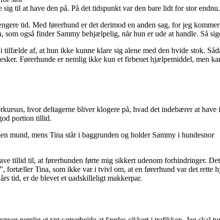
g til at have den på. På det tidspunkt var den bare lidt for stor endnu.
gere tid. Med førerhund er det derimod en anden sag, for jeg kommer hu
a, som også finder Sammy behjælpelig, når hun er ude at handle. Så sig
i tilfælde af, at hun ikke kunne klare sig alene med den hvide stok. Så
ennesker. Førerhunde er nemlig ikke kun et firbenet hjælpemiddel, men 
erkursus, hvor deltagerne bliver klogere på, hvad det indebærer at have
d portion tillid.
e tillid til, at førerhunden førte mig sikkert udenom forhindringer. Det 
”, fortæller Tina, som ikke var i tvivl om, at en førerhund var det rett
s tid, er de blevet et uadskilleligt makkerpar.
ræver nemlig et tæt samarbejde at færdes sikkert i trafikken. Jeg skal 