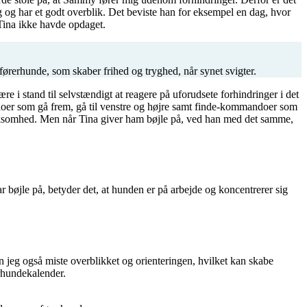
 og har et godt overblik. Det beviste han for eksempel en dag, hvor
 Tina ikke havde opdaget.
rerhunde, som skaber frihed og tryghed, når synet svigter.
i stand til selvstændigt at reagere på uforudsete forhindringer i det
oer som gå frem, gå til venstre og højre samt finde-kommandoer som
mærksomhed. Men når Tina giver ham bøjle på, ved han med det samme,
r bøjle på, betyder det, at hunden er på arbejde og koncentrerer sig
n jeg også miste overblikket og orienteringen, hvilket kan skabe
erhundekalender.