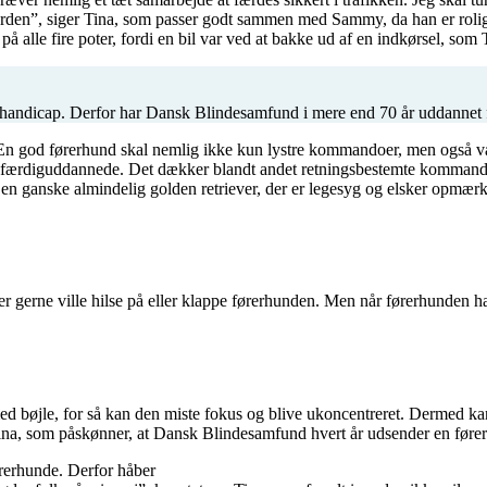
 færden”, siger Tina, som passer godt sammen med Sammy, da han er rolig
 alle fire poter, fordi en bil var ved at bakke ud af en indkørsel, som
shandicap. Derfor har Dansk Blindesamfund i mere end 70 år uddannet fø
n god førerhund skal nemlig ikke kun lystre kommandoer, men også være 
er færdiguddannede. Det dækker blandt andet retningsbestemte kommand
an en ganske almindelig golden retriever, der er legesyg og elsker op
er gerne ville hilse på eller klappe førerhunden. Men når førerhunden ha
med bøjle, for så kan den miste fokus og blive ukoncentreret. Dermed ka
ler Tina, som påskønner, at Dansk Blindesamfund hvert år udsender en før
ørerhunde. Derfor håber