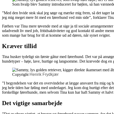
Som hvalp blev Sammy introduceret for bøjlen, så han vænnede si
”Med den hvide stok skal jeg søge og mærke mig frem, så det tager læn
jeg mig meget mere fri med en førerhund ved min side”, forklarer Tin
Førhen var Tina mere tøvende med at sige ja til sociale arrangementer 
udadvendt liv med job, fritidsaktiviteter og god kontakt til andre m
som mange har brug for til at komme ud ad døren, når synet svigter.
Kræver tillid
Tina husker tydeligt sin første gåtur med førerhund. Det var på ansøg
hundetyper – høje, lave, hurtige og langsomme. Det krævede dog en go
Copyright
Henrik Frydkjær
”I begyndelsen var det en overvindelse at lægge ansvaret fra mig og hav
jeg hele tiden har føling med underlaget. Jeg kom dog hurtigt efter det
forskellige førerhunde, men selvom Tina kun har haft Sammy et halvt år
Det vigtige samarbejde
”Det er uhyre vigtigt, at bruger og førerhund passer sammen, for det k