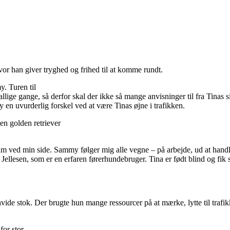
r han giver tryghed og frihed til at komme rundt.
y. Turen til
lige gange, så derfor skal der ikke så mange anvisninger til fra Tinas
 en uvurderlig forskel ved at være Tinas øjne i trafikken.
m ved min side. Sammy følger mig alle vegne – på arbejde, ud at handle
ellesen, som er en erfaren førerhundebruger. Tina er født blind og fik 
hvide stok. Der brugte hun mange ressourcer på at mærke, lytte til trafi