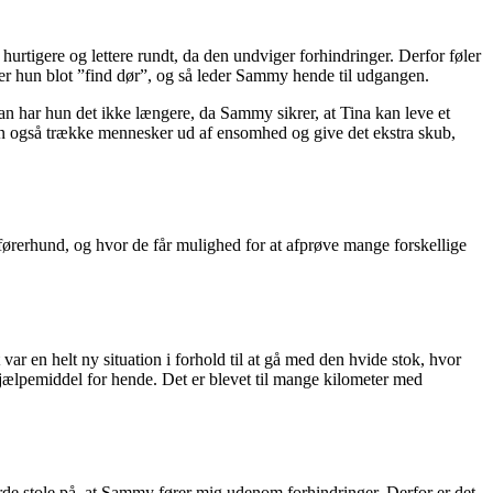
rtigere og lettere rundt, da den undviger forhindringer. Derfor føler
er hun blot ”find dør”, og så leder Sammy hende til udgangen.
dan har hun det ikke længere, da Sammy sikrer, at Tina kan leve et
kan også trække mennesker ud af ensomhed og give det ekstra skub,
 førerhund, og hvor de får mulighed for at afprøve mange forskellige
var en helt ny situation i forhold til at gå med den hvide stok, hvor
e hjælpemiddel for hende. Det er blevet til mange kilometer med
turde stole på, at Sammy fører mig udenom forhindringer. Derfor er det