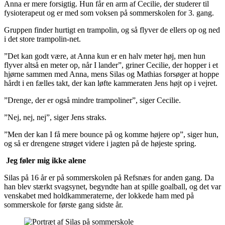
Anna er mere forsigtig. Hun får en arm af Cecilie, der studerer til
fysioterapeut og er med som voksen på sommerskolen for 3. gang.
Gruppen finder hurtigt en trampolin, og så flyver de ellers op og ned
i det store trampolin-net.
”Det kan godt være, at Anna kun er en halv meter høj, men hun
flyver altså en meter op, når I lander”, griner Cecilie, der hopper i et
hjørne sammen med Anna, mens Silas og Mathias forsøger at hoppe
hårdt i en fælles takt, der kan løfte kammeraten Jens højt op i vejret.
”Drenge, der er også mindre trampoliner”, siger Cecilie.
”Nej, nej, nej”, siger Jens straks.
”Men der kan I få mere bounce på og komme højere op”, siger hun,
og så er drengene strøget videre i jagten på de højeste spring.
Jeg føler mig ikke alene
Silas på 16 år er på sommerskolen på Refsnæs for anden gang. Da
han blev stærkt svagsynet, begyndte han at spille goalball, og det var
venskabet med holdkammeraterne, der lokkede ham med på
sommerskole for første gang sidste år.