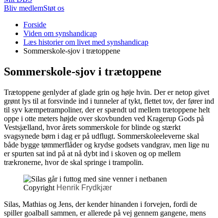
Bliv medlem
Støt os
Du
Forside
er
Viden om synshandicap
her:
Læs historier om livet med synshandicap
Sommerskole-sjov i trætoppene
Sommerskole-sjov i trætoppene
Trætoppene genlyder af glade grin og høje hvin. Der er netop givet
grønt lys til at forsvinde ind i tunneler af tykt, flettet tov, der fører ind
til syv kæmpetrampoliner, der er spændt ud mellem trætoppene helt
oppe i otte meters højde over skovbunden ved Kragerup Gods på
Vestsjælland, hvor årets sommerskole for blinde og stærkt
svagsynede børn i dag er på udflugt. Sommerskoleeleverne skal
både bygge tømmerflåder og krydse godsets vandgrav, men lige nu
er spurten sat ind på at nå dybt ind i skoven og op mellem
trækronerne, hvor de skal springe i trampolin.
Copyright
Henrik Frydkjær
Silas, Mathias og Jens, der kender hinanden i forvejen, fordi de
spiller goalball sammen, er allerede på vej gennem gangene, mens