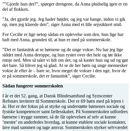
””Gjorde hun det?”, spørger drengene, da Anna pludselig igen er en
del af flokken.
”Ja, det gjorde jeg. Jeg hader højder, og jeg var bange, inden vi gik
op, men jeg klarede den”, siger Anna med et lille sejssikkert smil.
For Cecilie er lige netop sådan en oplevelse som den, hun lige har
haft med Anna, grunden til, at hun er med på sommerskole.
”Det er fantastisk at se børnene og de unge vokse. Nu har jeg lige
siddet med Anna deroppe, og hun ryster over det hele og tør ikke
rutsje ned. Men så taler vi lidt om det, og så kaster hun sig ud og gør
det bare. Så bliver jeg så glad. At se de her børn og unge mennesker
vokse år efter år – bare se, hvor meget de vokser i den uge, hvor de
er på sommerskole, det er fantastisk”, siger Cecilie.
Sådan fungerer sommerskolen
I år er det 52. gang, at Dansk Blindesamfund og Synscenter
Refsnæs inviterer til Sommerskole. Der er 69 børn med på lejren i
år. Her er der fokus på at styrke og understøtte børnenes sociale og
fysiske kompetencer samt fællesskabet. På Sommerskolen udfordres
børnene i trygge rammer, så de får oplevelsen af selv at kunne
’mestre’ en anderledes hverdag, at kunne etablere sociale kontakter,
lave mad sammen og tage ansvar. Sommerskolen styrker selvværdet