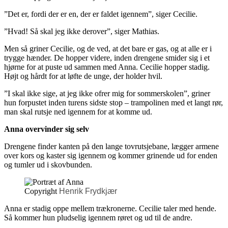
”Det er, fordi der er en, der er faldet igennem”, siger Cecilie.
”Hvad! Så skal jeg ikke derover”, siger Mathias.
Men så griner Cecilie, og de ved, at det bare er gas, og at alle er i
trygge hænder. De hopper videre, inden drengene smider sig i et
hjørne for at puste ud sammen med Anna. Cecilie hopper stadig.
Højt og hårdt for at løfte de unge, der holder hvil.
”I skal ikke sige, at jeg ikke ofrer mig for sommerskolen”, griner
hun forpustet inden turens sidste stop – trampolinen med et langt rør,
man skal rutsje ned igennem for at komme ud.
Anna overvinder sig selv
Drengene finder kanten på den lange tovrutsjebane, lægger armene
over kors og kaster sig igennem og kommer grinende ud for enden
og tumler ud i skovbunden.
Copyright
Henrik Frydkjær
Anna er stadig oppe mellem trækronerne. Cecilie taler med hende.
Så kommer hun pludselig igennem røret og ud til de andre.