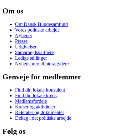
Om os
Om Dansk Blindesamfund
Vores politiske arbejde
Nyheder
Presse
Udgivelser
Samarbejdspartnere
Ledige stillinger
Nyhedsbrev til bidragydere
Genveje for medlemmer
Find din lokale konsulent
Find din lokale kreds
Medlemsfordele
Kurser og aktiviteter
Referater og dokumenter
Deltag i det politiske arbejde
Følg os