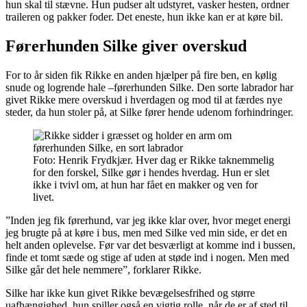
hun skal til stævne. Hun pudser alt udstyret, vasker hesten, ordner
traileren og pakker foder. Det eneste, hun ikke kan er at køre bil.
Førerhunden Silke giver overskud
For to år siden fik Rikke en anden hjælper på fire ben, en kølig
snude og logrende hale –førerhunden Silke. Den sorte labrador har
givet Rikke mere overskud i hverdagen og mod til at færdes nye
steder, da hun stoler på, at Silke fører hende udenom forhindringer.
Foto: Henrik Frydkjær. Hver dag er Rikke taknemmelig
for den forskel, Silke gør i hendes hverdag. Hun er slet
ikke i tvivl om, at hun har fået en makker og ven for
livet.
”Inden jeg fik førerhund, var jeg ikke klar over, hvor meget energi
jeg brugte på at køre i bus, men med Silke ved min side, er det en
helt anden oplevelse. Før var det besværligt at komme ind i bussen,
finde et tomt sæde og stige af uden at støde ind i nogen. Men med
Silke går det hele nemmere”, forklarer Rikke.
Silke har ikke kun givet Rikke bevægelsesfrihed og større
uafhængighed, hun spiller også en vigtig rolle, når de er af sted til