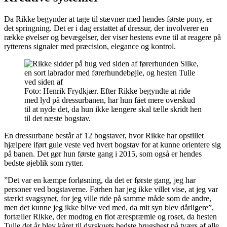
Da Rikke begynder at tage til stævner med hendes første pony, er
det springning. Det er i dag erstattet af dressur, der involverer en
række øvelser og bevægelser, der viser hestens evne til at reagere på
rytterens signaler med præcision, elegance og kontrol.
Foto: Henrik Frydkjær. Efter Rikke begyndte at ride
med lyd på dressurbanen, har hun fået mere overskud
til at nyde det, da hun ikke længere skal tælle skridt hen
til det næste bogstav.
En dressurbane består af 12 bogstaver, hvor Rikke har opstillet
hjælpere iført gule veste ved hvert bogstav for at kunne orientere sig
på banen. Det gør hun første gang i 2015, som også er hendes
bedste øjeblik som rytter.
”Det var en kæmpe forløsning, da det er første gang, jeg har
personer ved bogstaverne. Førhen har jeg ikke villet vise, at jeg var
stærkt svagsynet, for jeg ville ride på samme måde som de andre,
men det kunne jeg ikke blive ved med, da mit syn blev dårligere”,
fortæller Rikke, der modtog en flot ærespræmie og roset, da hesten
Tulle det år blev kåret til dyrskuets bedste brugshest på tværs af alle