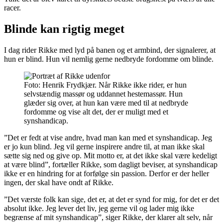
racer.
Blinde kan rigtig meget
I dag rider Rikke med lyd på banen og et armbind, der signalerer, at
hun er blind. Hun vil nemlig gerne nedbryde fordomme om blinde.
Foto: Henrik Frydkjær. Når Rikke ikke rider, er hun
selvstændig massør og uddannet hestemassør. Hun
glæder sig over, at hun kan være med til at nedbryde
fordomme og vise alt det, der er muligt med et
synshandicap.
”Det er fedt at vise andre, hvad man kan med et synshandicap. Jeg
er jo kun blind. Jeg vil gerne inspirere andre til, at man ikke skal
sætte sig ned og give op. Mit motto er, at det ikke skal være kedeligt
at være blind”, fortæller Rikke, som dagligt beviser, at synshandicap
ikke er en hindring for at forfølge sin passion. Derfor er der heller
ingen, der skal have ondt af Rikke.
”Det værste folk kan sige, det er, at det er synd for mig, for det er det
absolut ikke. Jeg lever det liv, jeg gerne vil og lader mig ikke
begrænse af mit synshandicap”, siger Rikke, der klarer alt selv, når