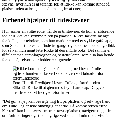
stævne, hvor hun er afgørende for, at Rikke kan komme rundt på
pladsen uden at bruge uanede mængder af energi.
Firbenet hjælper til ridestævner
Hun spiller en vigtig rolle, når de er til stævner, da hun er afgørende
for, at Rikke kan komme rundt på pladsen. Rikke får ofte mange
forskellige hestebokse, som hun markerer med et stykke gaffatape,
som Silke instrueres i at finde tre gange og belønnes med en godbid,
for så kan hun nemt føre Rikke til den rigtige boks. Det samme er
tilfældet med campingvognen og hestetraileren, som hun kan kende
forskel på, selvom der holder 30 lignende.
Foto: Henrik Frydkjær. Hesten Tulle og førerhunden
Silke får Rikke til at glemme sit synshandicap. De giver
hende et aktivt liv og en stor frihed.
”Det gør, at jeg kan bevæge mig frit på pladsen og selv tage hånd
om Tulle. Jeg er ikke afhængig af andre. På kommandoen ”find
Kirsten” kan hun overskue hele stævnepladsen, navigere mig uden
om forhindringer og stille mig lige ved siden af min underviser”,