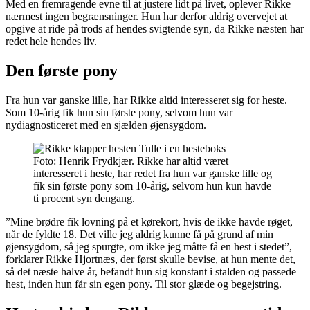
Med en fremragende evne til at justere lidt på livet, oplever Rikke
nærmest ingen begrænsninger. Hun har derfor aldrig overvejet at
opgive at ride på trods af hendes svigtende syn, da Rikke næsten har
redet hele hendes liv.
Den første pony
Fra hun var ganske lille, har Rikke altid interesseret sig for heste.
Som 10-årig fik hun sin første pony, selvom hun var
nydiagnosticeret med en sjælden øjensygdom.
Foto: Henrik Frydkjær. Rikke har altid været
interesseret i heste, har redet fra hun var ganske lille og
fik sin første pony som 10-årig, selvom hun kun havde
ti procent syn dengang.
”Mine brødre fik lovning på et kørekort, hvis de ikke havde røget,
når de fyldte 18. Det ville jeg aldrig kunne få på grund af min
øjensygdom, så jeg spurgte, om ikke jeg måtte få en hest i stedet”,
forklarer Rikke Hjortnæs, der først skulle bevise, at hun mente det,
så det næste halve år, befandt hun sig konstant i stalden og passede
hest, inden hun får sin egen pony. Til stor glæde og begejstring.