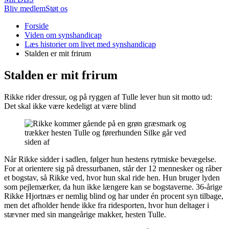
Bliv medlem
Støt os
Du
Forside
er
Viden om synshandicap
her:
Læs historier om livet med synshandicap
Stalden er mit frirum
Stalden er mit frirum
Rikke rider dressur, og på ryggen af Tulle lever hun sit motto ud:
Det skal ikke være kedeligt at være blind
Når Rikke sidder i sadlen, følger hun hestens rytmiske bevægelse.
For at orientere sig på dressurbanen, står der 12 mennesker og råber
et bogstav, så Rikke ved, hvor hun skal ride hen. Hun bruger lyden
som pejlemærker, da hun ikke længere kan se bogstaverne. 36-årige
Rikke Hjortnæs er nemlig blind og har under én procent syn tilbage,
men det afholder hende ikke fra ridesporten, hvor hun deltager i
stævner med sin mangeårige makker, hesten Tulle.