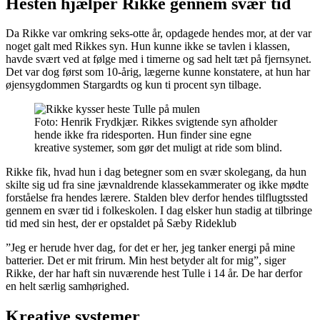
Hesten hjælper Rikke gennem svær tid
Da Rikke var omkring seks-otte år, opdagede hendes mor, at der var
noget galt med Rikkes syn. Hun kunne ikke se tavlen i klassen,
havde svært ved at følge med i timerne og sad helt tæt på fjernsynet.
Det var dog først som 10-årig, lægerne kunne konstatere, at hun har
øjensygdommen Stargardts og kun ti procent syn tilbage.
Foto: Henrik Frydkjær. Rikkes svigtende syn afholder
hende ikke fra ridesporten. Hun finder sine egne
kreative systemer, som gør det muligt at ride som blind.
Rikke fik, hvad hun i dag betegner som en svær skolegang, da hun
skilte sig ud fra sine jævnaldrende klassekammerater og ikke mødte
forståelse fra hendes lærere. Stalden blev derfor hendes tilflugtssted
gennem en svær tid i folkeskolen. I dag elsker hun stadig at tilbringe
tid med sin hest, der er opstaldet på Sæby Rideklub
”Jeg er herude hver dag, for det er her, jeg tanker energi på mine
batterier. Det er mit frirum. Min hest betyder alt for mig”, siger
Rikke, der har haft sin nuværende hest Tulle i 14 år. De har derfor
en helt særlig samhørighed.
Kreative systemer