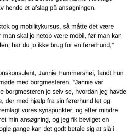
v hende et afslag på ansøgningen.
stok og mobilitykursus, så måtte det være
r man skal jo netop være mobil, før man kan
en, har du jo ikke brug for en førerhund,”
nskonsulent, Jannie Hammershøi, fandt hun
et møde med borgmesteren. ”Jannie var
nne borgmesteren jo selv se, hvordan jeg havde
, der med hjælp fra sin førerhund let og
k fremlagt vores synspunkter, og efter mindre
t min ansøgning, og jeg fik bevilget en
le gange kan det godt betale sig at slå i