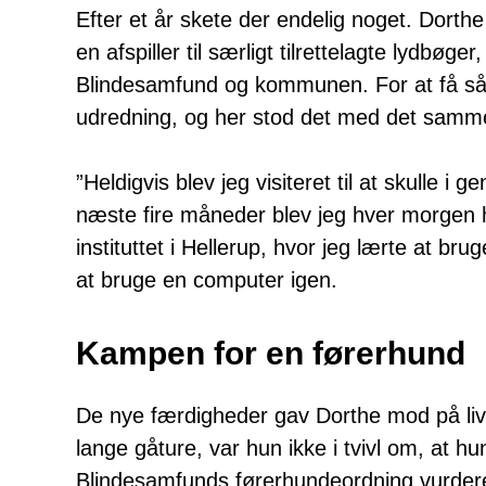
Efter et år skete der endelig noget. Dorthe
en afspiller til særligt tilrettelagte lydbøge
Blindesamfund og kommunen. For at få såda
udredning, og her stod det med det samme kl
”Heldigvis blev jeg visiteret til at skulle 
næste fire måneder blev jeg hver morgen he
instituttet i Hellerup, hvor jeg lærte at br
at bruge en computer igen.
Kampen for en førerhund
De nye færdigheder gav Dorthe mod på live
lange gåture, var hun ikke i tvivl om, at h
Blindesamfunds førerhundeordning vurder