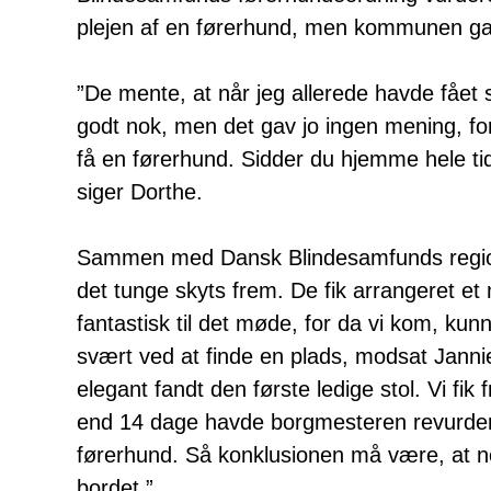
plejen af en førerhund, men kommunen ga
”De mente, at når jeg allerede havde fået 
godt nok, men det gav jo ingen mening, fo
få en førerhund. Sidder du hjemme hele tid
siger Dorthe.
Sammen med Dansk Blindesamfunds regio
det tunge skyts frem. De fik arrangeret 
fantastisk til det møde, for da vi kom, ku
svært ved at finde en plads, modsat Jannie
elegant fandt den første ledige stol. Vi fi
end 14 dage havde borgmesteren revurdere
førerhund. Så konklusionen må være, at nog
bordet.”