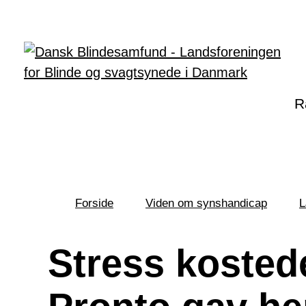
Gå til hovedindhold
R
Forside
Viden om synshandicap
L
Du
er
her:
Stress kosted