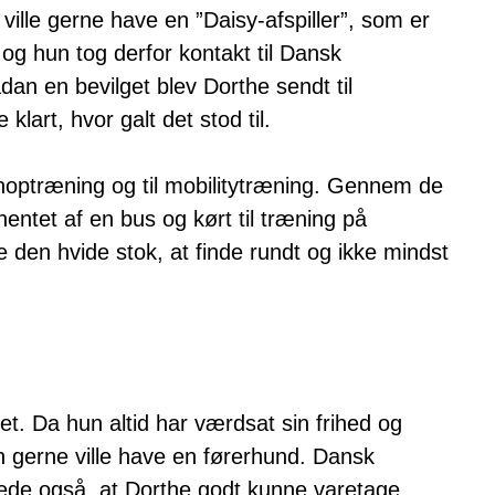
 ville gerne have en ”Daisy-afspiller”, som er
r, og hun tog derfor kontakt til Dansk
n en bevilget blev Dorthe sendt til
art, hvor galt det stod til.
i genoptræning og til mobilitytræning. Gennem de
ntet af en bus og kørt til træning på
uge den hvide stok, at finde rundt og ikke mindst
t. Da hun altid har værdsat sin frihed og
un gerne ville have en førerhund. Dansk
ede også, at Dorthe godt kunne varetage