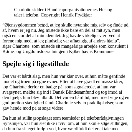
Charlotte sidder i Handicaporganisationernes Hus og
taler i telefon. Copyright Henrik Frydkjær
”Øjensygdommen betød, at jeg skulle nytænke mig selv og finde ud
af, hvem er jeg nu. Jeg mistede ikke bare en del af mit syn, men
også en stor del af min identitet. Jeg havde virkelig svært ved at
forene mig med, at jeg pludselig var afhængig af andres hjælp”,
siger Charlotte, som mistede sit mangeårige arbejde som konsulent i
Børne- og Ungdomsforvaltningen i Københavns Kommune.
Spejle sig i ligestillede
Det var et hårdt slag, men hun var klar over, at hun måtte genfinde
modet og troen på egne evner. Efter at have grædt en masse tårer,
tog Charlotte derfor en badge på, som signalerede, at hun var
svagsynet, meldte sig ind i Dansk Blindesamfund og tog imod al
den hjælp, hun blev tilbudt. Det var en hård tid, men med vilje og en
god portion stædighed fandt Charlotte selv to praktikpladser, som
gav hende mod på at søge videre.
Da hun så stillingsopslaget som teamleder på telefonrådgivningen
Synslinjen, var hun slet ikke i tvivl om, at hun skulle søge stillingen,
da hun fra sit eget forløb ved, hvor værdifuldt det er at tale med