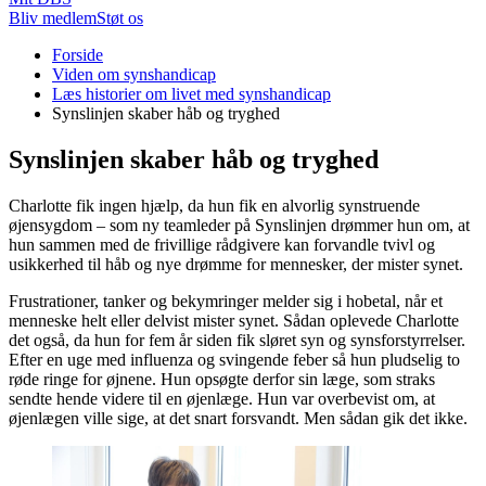
Bliv medlem
Støt os
Du
Forside
er
Viden om synshandicap
her:
Læs historier om livet med synshandicap
Synslinjen skaber håb og tryghed
Synslinjen skaber håb og tryghed
Charlotte fik ingen hjælp, da hun fik en alvorlig synstruende
øjensygdom – som ny teamleder på Synslinjen drømmer hun om, at
hun sammen med de frivillige rådgivere kan forvandle tvivl og
usikkerhed til håb og nye drømme for mennesker, der mister synet.
Frustrationer, tanker og bekymringer melder sig i hobetal, når et
menneske helt eller delvist mister synet. Sådan oplevede Charlotte
det også, da hun for fem år siden fik sløret syn og synsforstyrrelser.
Efter en uge med influenza og svingende feber så hun pludselig to
røde ringe for øjnene. Hun opsøgte derfor sin læge, som straks
sendte hende videre til en øjenlæge. Hun var overbevist om, at
øjenlægen ville sige, at det snart forsvandt. Men sådan gik det ikke.