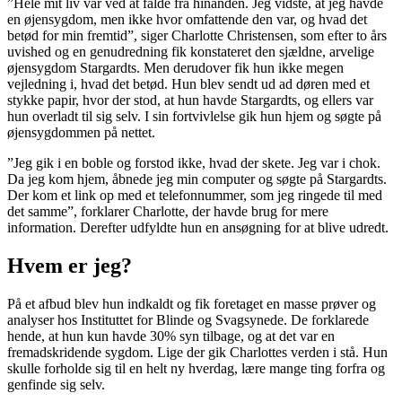
”Hele mit liv var ved at falde fra hinanden. Jeg vidste, at jeg havde
en øjensygdom, men ikke hvor omfattende den var, og hvad det
betød for min fremtid”, siger Charlotte Christensen, som efter to års
uvished og en genudredning fik konstateret den sjældne, arvelige
øjensygdom Stargardts. Men derudover fik hun ikke megen
vejledning i, hvad det betød. Hun blev sendt ud ad døren med et
stykke papir, hvor der stod, at hun havde Stargardts, og ellers var
hun overladt til sig selv. I sin fortvivlelse gik hun hjem og søgte på
øjensygdommen på nettet.
”Jeg gik i en boble og forstod ikke, hvad der skete. Jeg var i chok.
Da jeg kom hjem, åbnede jeg min computer og søgte på Stargardts.
Der kom et link op med et telefonnummer, som jeg ringede til med
det samme”, forklarer Charlotte, der havde brug for mere
information. Derefter udfyldte hun en ansøgning for at blive udredt.
Hvem er jeg?
På et afbud blev hun indkaldt og fik foretaget en masse prøver og
analyser hos Instituttet for Blinde og Svagsynede. De forklarede
hende, at hun kun havde 30% syn tilbage, og at det var en
fremadskridende sygdom. Lige der gik Charlottes verden i stå. Hun
skulle forholde sig til en helt ny hverdag, lære mange ting forfra og
genfinde sig selv.