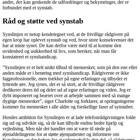
andre, der kan genkende de udfordringer og bekymringer, der er
forbundet med et synstab.
Råd og støtte ved synstab
Synslinjen er netop kendetegnet ved, at de frivillige rådgivere på
egen krop har oplevet synstab og ved, hvor store konsekvenser det
har at miste synet. De kan derfor være med til at komme den
uvidenhed og usikkerhed til livs, som hersker, når man får
konstateret et synshandicap.
”Synslinjen er et helt unikt tilbud til mennesker, som på den ene eller
anden måde er i berøring med synshandicap. Rådgiverne er ikke
fagprofessionelle, men trækker på egne erfaringer og tilbyder et
lyttende øre. Jeg synes, det er så stort, at de frivillige rådgivere
dedikerer deres tid og deler ud af egne erfaringer og viden. Jeg er
dybt imponeret og beæret over at arbejde sammen med så mange
dygtige mennesker”, siger Charlotte og forklarer, at opringningerne
kommer fra mennesker i alle aldre og forskellige faser af synstabet.
Hendes ambition for Synslinjen er at lade telefonrådgivningen folde
sig ud og udvikle sig, så de kan tilbyde endnu bedre hjælp og
vejledning. Men når det handler om at være til stede på
øjenafdelingerne for at støtte øjenpatienter og informere om
Synslinjen, er der behov for at videreudvikle den del, så rådgiverne