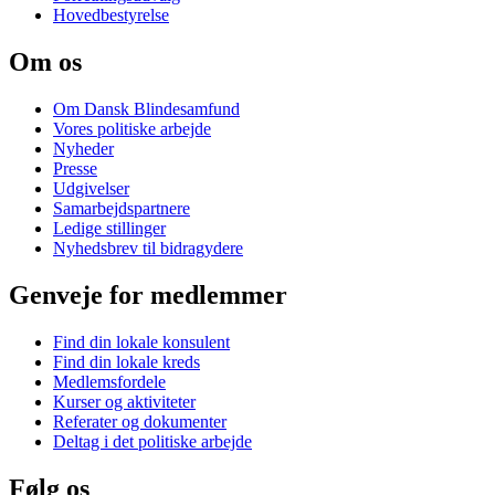
Hovedbestyrelse
Om os
Om Dansk Blindesamfund
Vores politiske arbejde
Nyheder
Presse
Udgivelser
Samarbejdspartnere
Ledige stillinger
Nyhedsbrev til bidragydere
Genveje for medlemmer
Find din lokale konsulent
Find din lokale kreds
Medlemsfordele
Kurser og aktiviteter
Referater og dokumenter
Deltag i det politiske arbejde
Følg os