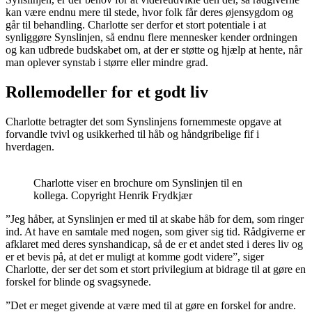
kan være endnu mere til stede, hvor folk får deres øjensygdom og
går til behandling. Charlotte ser derfor et stort potentiale i at
synliggøre Synslinjen, så endnu flere mennesker kender ordningen
og kan udbrede budskabet om, at der er støtte og hjælp at hente, når
man oplever synstab i større eller mindre grad.
Rollemodeller for et godt liv
Charlotte betragter det som Synslinjens fornemmeste opgave at
forvandle tvivl og usikkerhed til håb og håndgribelige fif i
hverdagen.
Charlotte viser en brochure om Synslinjen til en
kollega. Copyright Henrik Frydkjær
”Jeg håber, at Synslinjen er med til at skabe håb for dem, som ringer
ind. At have en samtale med nogen, som giver sig tid. Rådgiverne er
afklaret med deres synshandicap, så de er et andet sted i deres liv og
er et bevis på, at det er muligt at komme godt videre”, siger
Charlotte, der ser det som et stort privilegium at bidrage til at gøre en
forskel for blinde og svagsynede.
”Det er meget givende at være med til at gøre en forskel for andre.