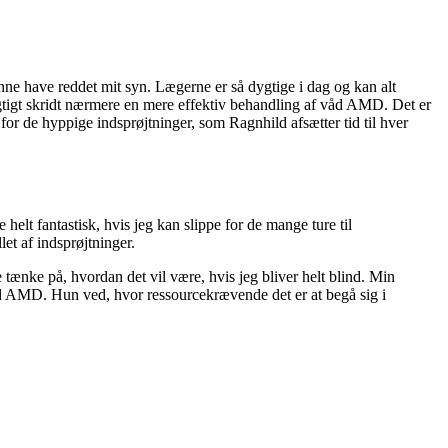
unne have reddet mit syn. Lægerne er så dygtige i dag og kan alt
vigtigt skridt nærmere en mere effektiv behandling af våd AMD. Det er
for de hyppige indsprøjtninger, som Ragnhild afsætter tid til hver
helt fantastisk, hvis jeg kan slippe for de mange ture til
et af indsprøjtninger.
 tænke på, hvordan det vil være, hvis jeg bliver helt blind. Min
åd AMD. Hun ved, hvor ressourcekrævende det er at begå sig i