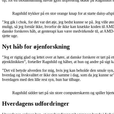
op, for en blodansamling havde gjort uoprettelig skade på Ragnhilds 
Ragnhild trykker på en stor orange knap for at starte daisy-afs
”Jeg gik i chok, for det var det øje, jeg bedst kunne se på. Jeg ville
muligt, så jeg forstår ikke, hvorfor de ikke kan knække koden til AMD
danske forskeres håb, at genterapi kan være medvirkende til, at AMD-pa
sjette uge.
Nyt håb for øjenforskning
”Jeg er rigtig glad og lettet over at høre, at danske forskere er tæt på
øjenklinikken”, fortæller Ragnhild og håber, at hun og andre på sigt k
”Det vil betyde alverden for mig, hvis jeg kan beholde den smule syn, 
hverdag og livskvalitet er ikke den samme i dag, som da jeg kunne s
hverdagen med den lille rest syn, hun har tilbage.
Ragnhild sidder tæt på sin store computerskærm og spiller hjer
Hverdagens udfordringer