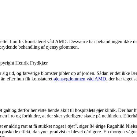
, efter hun fik konstateret våd AMD. Desværre har behandlingen ikke den 
anebrydende behandling af øjensygdommen.
Copyright Henrik Frydkjær
er sig ud, og farverige blomster pibler op af jorden. Sådan er det ikke 
år, efter hun fik konstateret
øjensygdommen våd AMD
, der har taget 
galt og derfor henviste hende akut til hospitalets øjenklinik. Der har hu
men i ro og forhindre, at der sker yderligere skade på nethinden. Efterhå
er aldrig rart at få stukket noget i øjet”, siger 84-årige Ragnhild Nielse
nskede effekt, da synet gradvist er blevet dårligere. En morgen vågnede