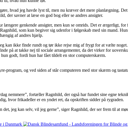
d til, hvad hun kunne før.
gøre, hvad jeg havde lyst til, men nu kræver det mere planlægning. Det e
d, der savner at læse en god bog eller se andres ansigter.
ke længere genkende ansigter, men kun se omrids. Det er ærgerligt, for fo
ller Ragnhild, som kun begiver sig udenfor i følgeskab med sin mand. Hu
fhængig af andres hjælp.
eg kan ikke finde rundt og tør ikke rejse mig af frygt for at vælte noge
finde på at takke nej til sociale arrangementer, da det virker for uovers
 hun godt, fordi hun har fået tildelt en stor computerskærm.
dyre-program, og ved siden af står computeren med stor skærm og tastat
ag nemmere”, fortæller Ragnhild, der også har fundet sine egne teknikke
ig, hvor frikadeller er en yndet ret, da opskriften sidder på rygraden.
n det, jeg kan selv, vil jeg gerne”, siger Ragnhild, der ser frem til at