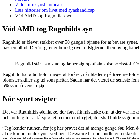
er
Viden om synshandicap
her:
Læs historier om livet med synshandicap
Våd AMD tog Ragnhilds syn
Våd AMD tog Ragnhilds syn
Ragnhild er blevet stukket over 50 gange i øjnene for at bevare synet
næsten blind. Derfor glæder hun sig over udsigterne til en ny og b
Ragnhild står i sin stue og læner sig op af sin spisebordsstol. 
Ragnhild har altid holdt meget af foråret, når bladene på træerne fold
blomster skiller sig ud som pletter. Sådan har det været de seneste fem 
5% syn på venstre øje.
Når synet svigter
Det var Ragnhilds øjenlæge, der først fik mistanke om, at der var noget 
behandling for at få sprøjtet medicin ind i øjet, der skal holde sygdom
”Jeg kender rutinen, for jeg har prøvet det så mange gange før. Men det 
at de kunne holde synet ved lige. Desværre har behandlingen ikke den ø