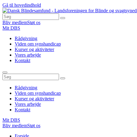
Gå til hovedindhold
Bliv medlem
Støt os
Mit DBS
Rådgivning
Viden om synshandicap
Kurser og aktiviteter
Vores arbejde
Kontakt
Rådgivning
Viden om synshandicap
Kurser og aktiviteter
Vores arbejde
Kontakt
Mit DBS
Bliv medlem
Støt os
Du
Forside