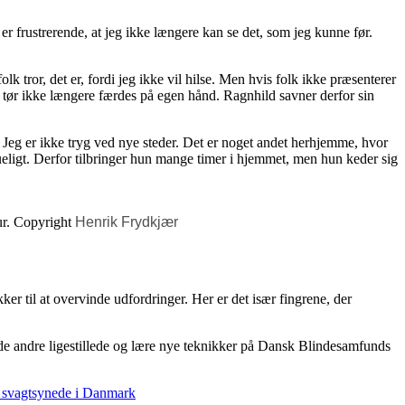
r frustrerende, at jeg ikke længere kan se det, som jeg kunne før.
lk tror, det er, fordi jeg ikke vil hilse. Men hvis folk ikke præsenterer
n tør ikke længere færdes på egen hånd. Ragnhild savner derfor sin
t. Jeg er ikke tryg ved nye steder. Det er noget andet herhjemme, hvor
kueligt. Derfor tilbringer hun mange timer i hjemmet, men hun keder sig
ur. Copyright
Henrik Frydkjær
r til at overvinde udfordringer. Her er det især fingrene, der
 møde andre ligestillede og lære nye teknikker på Dansk Blindesamfunds