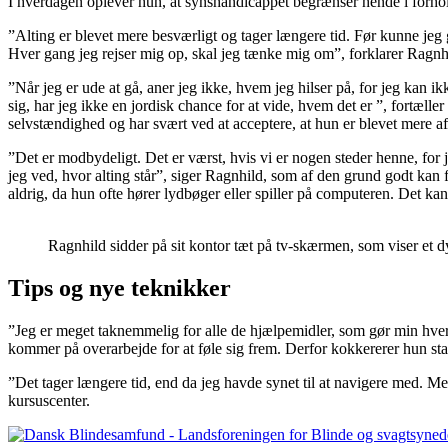
I hverdagen oplever hun, at synshandicappet begrænser hende i forhol
”Alting er blevet mere besværligt og tager længere tid. Før kunne jeg 
Hver gang jeg rejser mig op, skal jeg tænke mig om”, forklarer Ragnhil
”Når jeg er ude at gå, aner jeg ikke, hvem jeg hilser på, for jeg kan ik
sig, har jeg ikke en jordisk chance for at vide, hvem det er ”, fortæ
selvstændighed og har svært ved at acceptere, at hun er blevet mere a
”Det er modbydeligt. Det er værst, hvis vi er nogen steder henne, for j
jeg ved, hvor alting står”, siger Ragnhild, som af den grund godt kan 
aldrig, da hun ofte hører lydbøger eller spiller på computeren. Det kan
Ragnhild sidder på sit kontor tæt på tv-skærmen, som viser et 
Tips og nye teknikker
”Jeg er meget taknemmelig for alle de hjælpemidler, som gør min hverd
kommer på overarbejde for at føle sig frem. Derfor kokkererer hun stad
”Det tager længere tid, end da jeg havde synet til at navigere med. Me
kursuscenter.