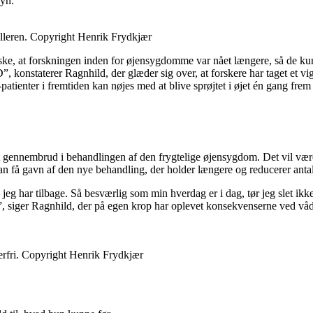
syn.
pilleren. Copyright Henrik Frydkjær
 ønske, at forskningen inden for øjensygdomme var nået længere, så de k
”, konstaterer Ragnhild, der glæder sig over, at forskere har taget et 
tienter i fremtiden kan nøjes med at blive sprøjtet i øjet én gang frem 
 et gennembrud i behandlingen af den frygtelige øjensygdom. Det vil være 
an få gavn af den nye behandling, der holder længere og reducerer antall
jeg har tilbage. Så besværlig som min hverdag er i dag, tør jeg slet ikke
e”, siger Ragnhild, der på egen krop har oplevet konsekvenserne ved v
terfri. Copyright Henrik Frydkjær