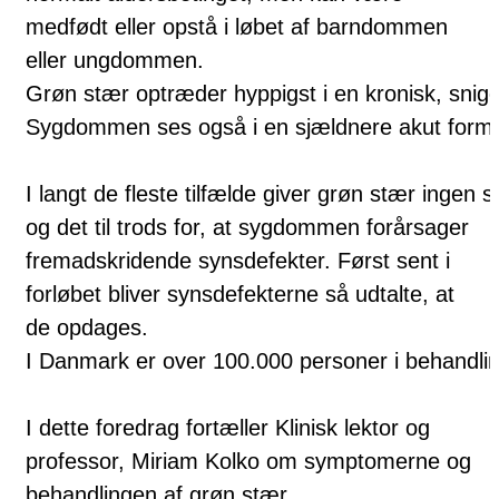
medfødt eller opstå i løbet af barndommen
eller ungdommen.
Grøn stær optræder hyppigst i en kronisk, snige
Sygdommen ses også i en sjældnere akut form, hv
I langt de fleste tilfælde giver grøn stær ingen
og det til trods for, at sygdommen forårsager
fremadskridende synsdefekter. Først sent i
forløbet bliver synsdefekterne så udtalte, at
de opdages.
I Danmark er over 100.000 personer i behandlin
I dette foredrag fortæller Klinisk lektor og
professor, Miriam Kolko om symptomerne og
behandlingen af grøn stær.