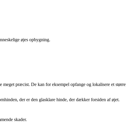
enneskelige øjes opbygning.
ene meget præcist. De kan for eksempel opfange og lokalisere et større
rnhinden, der er den glasklare hinde, der dækker for­siden af øjet.
ommende skader.