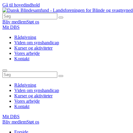
Gå til hovedindhold
Bliv medlem
Støt os
Mit DBS
Rådgivning
Viden om synshandicap
Kurser og aktiviteter
Vores arbejde
Kontakt
Rådgivning
Viden om synshandicap
Kurser og aktiviteter
Vores arbejde
Kontakt
Mit DBS
Bliv medlem
Støt os
Du
Forside