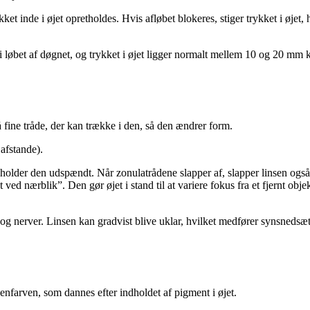
 inde i øjet opretholdes. Hvis afløbet blokeres, stiger trykket i øjet, h
øbet af døgnet, og trykket i øjet ligger normalt mellem 10 og 20 mm kvik
fine trå­de, der kan trække i den, så den ændrer form.
 afstande).
g holder den ud­spændt. Når zonulatrådene slapper af, slapper linsen også
ed nærblik”. Den gør øjet i stand til at variere fokus fra et fjernt obje
 nerver. Linsen kan gradvist blive uklar, hvilket medfører synsnedsætt
­far­ven, som dannes efter indholdet af pigment i øjet.