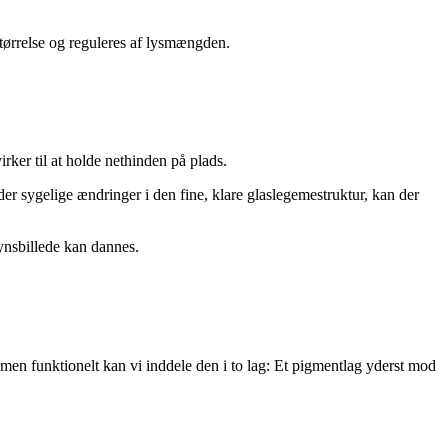
r­rel­se og reguleres af lysmængden.
rker til at holde nethinden på plads.
er sygelige ændringer i den fine, klare glaslegemestruktur, kan der
s­bil­le­de kan dannes.
men funktionelt kan vi inddele den i to lag: Et pig­ment­lag yderst mod