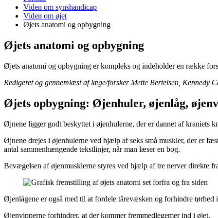
er
Viden om synshandicap
her:
Viden om øjet
Øjets anatomi og opbygning
Øjets anatomi og opbygning
Øjets anatomi og opbygning er kompleks og indeholder en række forsk
Redigeret og gennemlæst af læge/forsker Mette Bertelsen, Kennedy C
Øjets opbygning: Øjenhuler, øjenlåg, øjen
Øjnene ligger godt beskyttet i øjenhulerne, der er dannet af kraniets 
Øjnene drejes i øjenhulerne ved hjælp af seks små muskler, der er fæstn
antal sammenhængende tekstlinjer, når man læser en bog.
Bevægelsen af øjenmusklerne styres ved hjælp af tre nerver direkte fra 
Øjenlågene er også med til at fordele tårevæsken og for­hin­dre tørhe
Øjenvipperne forhindrer, at der kommer fremmed­lege­mer ind i øjet.