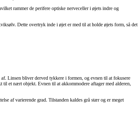
vilket ram­mer de perifere optiske nerveceller i øjets indre og
sølv. Dette over­tryk inde i øjet er med til at holde øjets form, så det
 af. Linsen bliver der­ved tykkere i formen, og evnen til at fokusere
kt til et nært objekt. Evnen til at ak­kommodere aftager med alderen,
else af varierende grad. Tilstanden kaldes grå stær og er meget