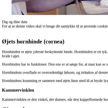
Dig og dine data
For at se denne video skal vi bruge dit samtykke til at anvende cook
Øjets hornhinde (cornea)
Hornhinden er øjets yderste beskyttende hinde. Hornhinden er en tyk, 
hvide i øjet.
Hornhinden har to funktioner. Den ene er at sørge for, at man kan se s
Hornhindens overflade er over­ordentligt følsom, og irritation af denn
Hornhindens krumning er sammen med øjets linse med til at bryde lyset
Kammervinklen
Kammervinklen er den vinkel, der dannes, når den kuppelformede h