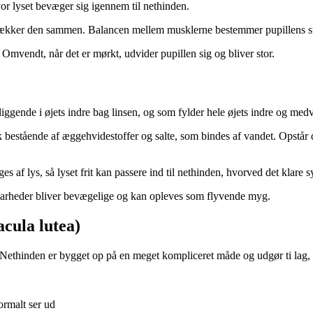
or lyset bevæger sig igennem til net­hin­den.
ræk­ker den sammen. Balancen mellem musklerne bestemmer pupillens stø
 Omvendt, når det er mørkt, udvider pupillen sig og bliver stor.
gen­de i øjets indre bag linsen, og som fylder hele øjets indre og medvi
 bestående af æggehvidestoffer og salte, som bindes af vandet. Opstår d
af lys, så lyset frit kan passere ind til nethinden, hvorved det klare syn
larheder bliver bevægelige og kan opleves som flyvende myg.
acula lutea
)
. Nethinden er bygget op på en meget kom­plice­ret måde og udgør ti lag, 
ormalt ser ud