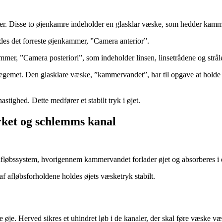
r. Disse to øjenkamre indeholder en glasklar væske, som hedder kam­me
s det for­reste øjenkammer, ”Camera anterior”.
r, ”Camera posteriori”, som inde­hol­der linsen, linsetrådene og strål
gemet. Den glasklare væske, ”kam­mer­­vandet”, har til opgave at holde 
stighed. Dette medfører et stabilt tryk i øjet.
ærket og schlemms kanal
afløbssystem, hvori­gennem kammervandet forlader øjet og absorberes i d
 afløbsforholdene holdes øjets væsketryk stabilt.
 øje. Her­ved sikres et uhindret løb i de kanaler, der skal føre væske væk