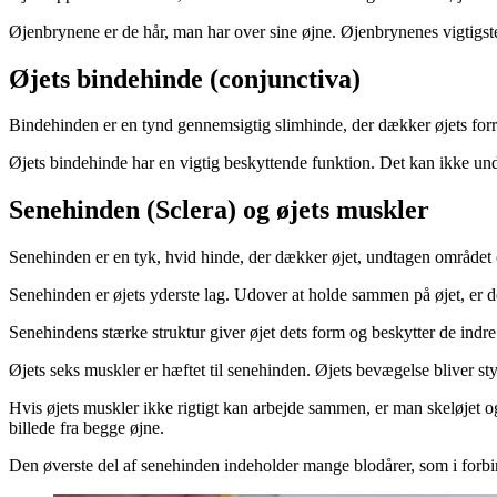
Øjenbrynene er de hår, man har over sine øjne. Øjenbrynenes vig­tigst
Øjets bindehinde (conjunctiva)
Bindehinden er en tynd gennemsigtig slimhinde, der dækker øjets forre
Øjets bindehinde har en vigtig beskyttende funk­ti­on. Det kan ikke u
Senehinden (Sclera) og øjets muskler
Senehinden er en tyk, hvid hinde, der dækker øjet, undtagen området o
Senehinden er øjets yderste lag. Udover at hol­de sammen på øjet, er de
Senehindens stærke struktur giver øjet dets form og be­skytter de indre
Øjets seks muskler er hæftet til sene­hinden. Øjets bevægelse bliver styr
Hvis øjets muskler ikke rigtigt kan arbej­de sammen, er man skeløjet og 
billede fra begge øjne.
Den øverste del af senehinden indeholder mange blodårer, som i forb