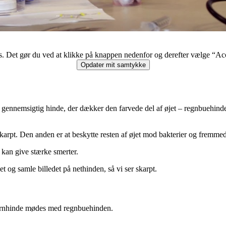
ies. Det gør du ved at klikke på knappen nedenfor og derefter vælge “Ac
Opdater mit samtykke
gen­nem­sigtig hinde, der dækker den farvede del af øjet – regnbuehinde
karpt. Den anden er at be­skyt­te resten af øjet mod bakterier og fremme
e kan give stærke smerter.
 og samle billedet på nethinden, så vi ser skarpt.
ornhinde mødes med regnbuehinden.