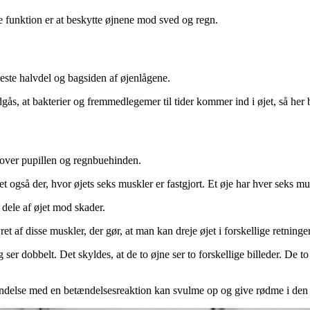
e funktion er at beskytte øjnene mod sved og regn.
ste halv­del og bagsiden af øjenlågene.
ndgås, at bakterier og fremmedlegemer til tider kommer ind i øjet, så h
ver pu­pil­len og regnbuehinden.
t også der, hvor øjets seks muskler er fastgjort. Et øje har hver seks mu
 dele af øjet mod skader.
et af disse muskler, der gør, at man kan dreje øjet i forskellige retninger
ser dobbelt. Det skyldes, at de to øjne ser to for­skellige billeder. De to
indelse med en betændelsesreaktion kan svulme op og give rødme i den