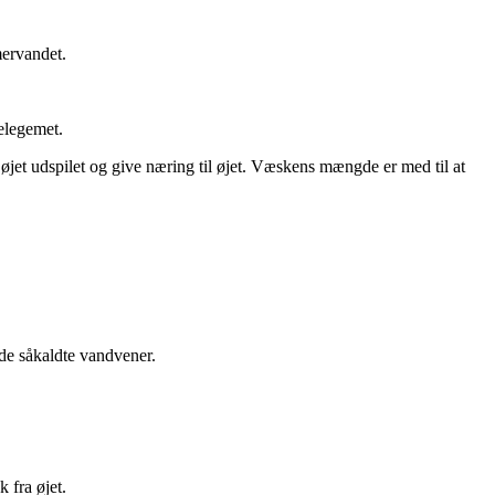
r­van­det.
elegemet.
øjet udspilet og give næring til øjet. Væs­kens mængde er med til at
e såkaldte vand­ve­ner.
 fra øjet.