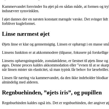
Kam­mervandet forsvinder fra øjet på en sådan måde, at formen og trykket
indsnævrer synsvinklen.
I øjet dannes der en næsten konstant mængde væske. Det svinger lidt i l
forbliver kugle­for­met.
Linse nærmest øjet
Øjets linse er klar og gennemsigtig. Linsen er ophængt i en masse små 
Linsens funktion er at ak­kom­modere (tilpasse, fokusere på forskellige
Linsens op­hæn­gnings­tråde, zonulatrådene, er fæstnet til øjets linse o
øges. Denne pro­ces kaldes akkommodation eller ”evnen til at se skarpt v
når linsen mister sin elasticitet, så man typisk får behov for læsebriller.
Linsen får næring via kammervandet, da den ikke indeholder blodkar og
almindelig med alderen.
Regnbuehinden, ”øjets iris”, og pupillen
Regnbuehinden kaldes også iris. Det er regnbuehinden, der angiver øjen