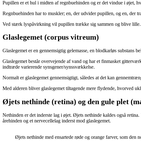
Pupillen er et hul i midten af regn­buehinden og er det vindue i øjet, hv
Regnbuehinden har to muskler; en, der udvider pupillen, og en, der t
Ved stærk lyspåvirkning vil pupillen træk­ke sig sammen og blive lille.
Glaslegemet (corpus
vitreum
)
Glaslegemet er en gennemsigtig gelemasse, en blodkarløs substans belig­
Glaslegemet består overvejende af vand og har et finmasket gitterværk
indtræde varierende synsgener/synssvækkelse.
Normalt er glaslegemet gennemsigtigt, således at det kan gennemtrænges 
Med alderen bliver glaslegemet tiltagende mere flydende, hvorved uk
Øjets nethinde (retina) og den gule plet (m
Nethinden er det inderste lag i øjet. Øjets nethinde kaldes også retina
årehinden og et nervecellelag inderst mod glaslegemet.
Øjets nethinde med ensartede røde og orange farver, som den n