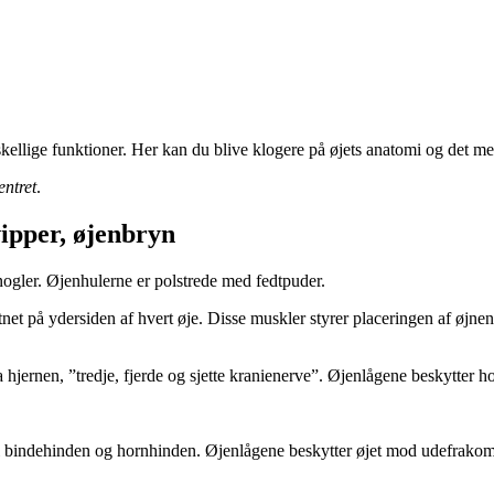
ellige funktioner. Her kan du blive klogere på øjets anatomi og det m
entret
.
vipper, øjenbryn
knogler. Øjenhulerne er polstrede med fedtpuder.
et på ydersiden af hvert øje. Disse muskler styrer pla­ce­ring­en af øjn
hjernen, ”tredje, fjerde og sjette kranie­ner­ve”. Øjenlågene beskytter ho
d i bindehinden og hornhinden. Øjenlågene beskytter øjet mod ude­fra­k