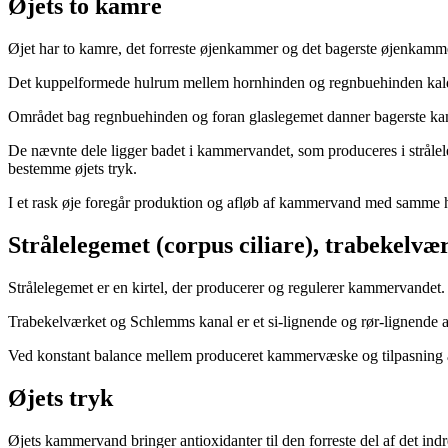
Øjets to kamre
Øjet har to kamre, det forreste øjenkammer og det bagerste øjenkamme
Det kuppelformede hulrum mellem hornhinden og regnbuehinden kalde
Området bag regnbuehinden og foran glaslegemet danner bagerste kamme
De nævnte dele ligger badet i kam­mervandet, som produceres i strålele
bestemme øjets tryk.
I et rask øje foregår pro­duk­ti­on og afløb af kammervand med samme ha
Strålelegemet (corpus ciliare), trabekelv
Strålelegemet er en kirtel, der producerer og regulerer kammervandet.
Tra­be­kel­værket og Schlemms kanal er et si-lignende og rør-lignende 
Ved konstant balance mellem produceret kammervæske og tilpasning af
Øjets tryk
Øjets kammervand bringer antioxidanter til den forreste del af det indre