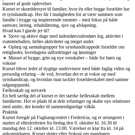
masser af gode oplevelser.
Kurset er skræddersyet til familier, hvor én eller begge forældre har
et synshandicap. Her får I muligheden for at være sammen som
familie i trygge og inspirerende rammer – med fokus på både
samvær, læring, rehabilitering, sjov og afslapning.
Hvad kan I glæde jer til?
🔹 Sjove og aktive dage med indendørs/udendørs leg, aktivitet i
svømmehallen, fælles aktiviteter og meget andet
🔹 Oplæg og samtalegrupper for synshandicappede forældre om
rettigheder, hverdagens udfordringer og løsninger
🔹 Masser af hygge, grin og nye venskaber – både for børn og
voksne
Kurset bliver ledet af dygtige undervisere med både faglig viden og
personlig erfaring – de ved, hvordan det er at vokse op med
synshandicap, og hvordan man tackler forældreskabet med samme
udgangspunkt.
Fællesskab og netværk
En helt særlig del af kurset er det stærke fællesskab mellem
familierne. Her er plads til at dele erfaringer og skabe nye relationer
med andre, der kender til sammenlignelige vilkår.
Praktisk
Kurset foregår på Fuglsangcentret i Fredericia, og er arrangeret i
starten af efterårsferien fra fredag den 9. oktober kl. 16.30 til
mandag den 12. oktober kl. 13.00. Værelser er klar fra kl. 14 på
ankomstdagen. Kurset slutter efter frokost om mandagen.