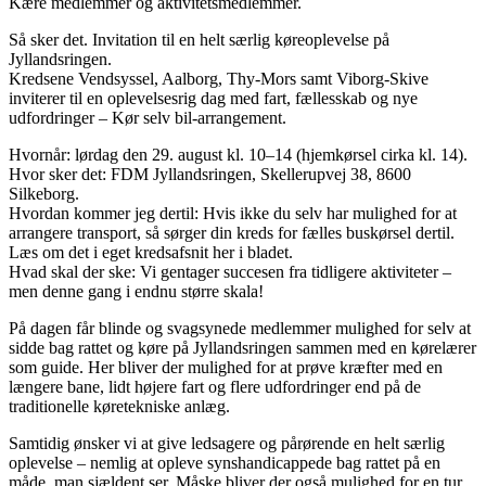
Kære medlemmer og aktivitetsmedlemmer.
Så sker det. Invitation til en helt særlig køreoplevelse på
Jyllandsringen.
Kredsene Vendsyssel, Aalborg, Thy-Mors samt Viborg-Skive
inviterer til en oplevelsesrig dag med fart, fællesskab og nye
udfordringer – Kør selv bil-arrangement.
Hvornår: lørdag den 29. august kl. 10–14 (hjemkørsel cirka kl. 14).
Hvor sker det: FDM Jyllandsringen, Skellerupvej 38, 8600
Silkeborg.
Hvordan kommer jeg dertil: Hvis ikke du selv har mulighed for at
arrangere transport, så sørger din kreds for fælles buskørsel dertil.
Læs om det i eget kredsafsnit her i bladet.
Hvad skal der ske: Vi gentager succesen fra tidligere aktiviteter –
men denne gang i endnu større skala!
På dagen får blinde og svagsynede medlemmer mulighed for selv at
sidde bag rattet og køre på Jyllandsringen sammen med en kørelærer
som guide. Her bliver der mulighed for at prøve kræfter med en
længere bane, lidt højere fart og flere udfordringer end på de
traditionelle køretekniske anlæg.
Samtidig ønsker vi at give ledsagere og pårørende en helt særlig
oplevelse – nemlig at opleve synshandicappede bag rattet på en
måde, man sjældent ser. Måske bliver der også mulighed for en tur