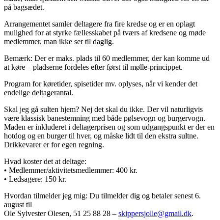
på bagsædet.
Arrangementet samler deltagere fra fire kredse og er en oplagt
mulighed for at styrke fællesskabet på tværs af kredsene og møde
medlemmer, man ikke ser til daglig.
Bemærk: Der er maks. plads til 60 medlemmer, der kan komme ud
at køre – pladserne fordeles efter først til mølle-princippet.
Program for køretider, spisetider mv. oplyses, når vi kender det
endelige deltagerantal.
Skal jeg gå sulten hjem? Nej det skal du ikke. Der vil naturligvis
være klassisk banestemning med både pølsevogn og burgervogn.
Maden er inkluderet i deltagerprisen og som udgangspunkt er der en
hotdog og en burger til hver, og måske lidt til den ekstra sultne.
Drikkevarer er for egen regning.
Hvad koster det at deltage:
• Medlemmer/aktivitetsmedlemmer: 400 kr.
• Ledsagere: 150 kr.
Hvordan tilmelder jeg mig: Du tilmelder dig og betaler senest 6.
august til
Ole Sylvester Olesen, 51 25 88 28 –
skippersjolle@gmail.dk
.