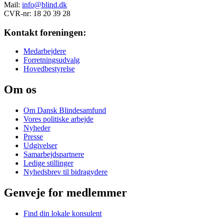
Mail:
info@blind.dk
CVR-nr: 18 20 39 28
Kontakt foreningen:
Medarbejdere
Forretningsudvalg
Hovedbestyrelse
Om os
Om Dansk Blindesamfund
Vores politiske arbejde
Nyheder
Presse
Udgivelser
Samarbejdspartnere
Ledige stillinger
Nyhedsbrev til bidragydere
Genveje for medlemmer
Find din lokale konsulent