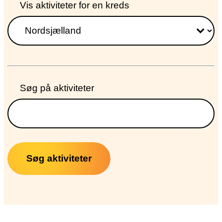
Søg
Vis aktiviteter for en kreds
dokumenter
fra
kreds
Søg på aktiviteter
Søg aktiviteter