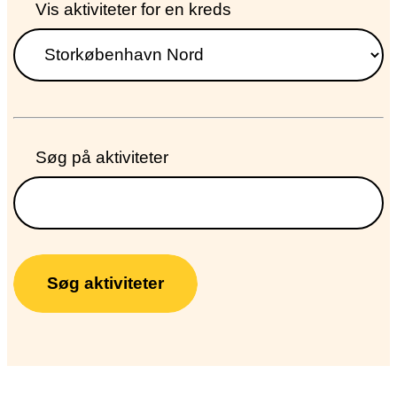
Søg
Vis aktiviteter for en kreds
dokumenter
fra
kreds
Søg på aktiviteter
Søg aktiviteter