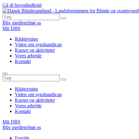
Gå til hovedindhold
Bliv medlem
Støt os
Mit DBS
Rådgivning
Viden om synshandicap
Kurser og aktiviteter
Vores arbejde
Kontakt
Rådgivning
Viden om synshandicap
Kurser og aktiviteter
Vores arbejde
Kontakt
Mit DBS
Bliv medlem
Støt os
Du
Forside