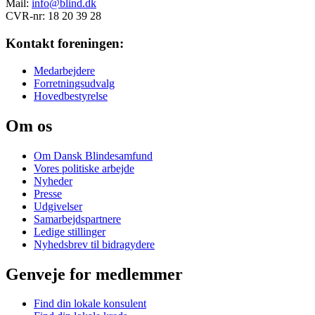
Mail:
info@blind.dk
CVR-nr: 18 20 39 28
Kontakt foreningen:
Medarbejdere
Forretningsudvalg
Hovedbestyrelse
Om os
Om Dansk Blindesamfund
Vores politiske arbejde
Nyheder
Presse
Udgivelser
Samarbejdspartnere
Ledige stillinger
Nyhedsbrev til bidragydere
Genveje for medlemmer
Find din lokale konsulent