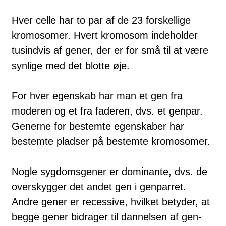
Hver celle har to par af de 23 forskellige
kromosomer. Hvert kro­mosom indeholder
tus­ind­vis af gener, der er for små til at væ­re
syn­lige med det blotte øje.
For hver egenskab har man et gen fra
moderen og et fra faderen, dvs. et gen­par.
Generne for bestemte egenskaber har
bestemte pladser på bestemte kro­mosomer.
Nogle sygdomsgener er dominante, dvs. de
overskygger det and­et gen i genparret.
Andre gener er recessive, hvilket betyder, at
begge gen­er bidrager til dannelsen af gen-