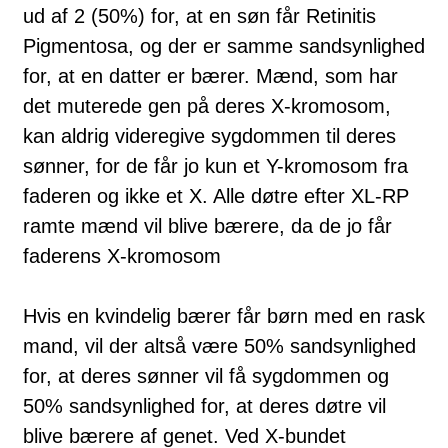
ud af 2 (50%) for, at en søn får Retinitis
Pigmentosa, og der er samme sandsynlighed
for, at en datter er bærer. Mænd, som har
det mu­terede gen på deres X-kromosom,
kan aldrig videregive sygdommen til deres
sønner, for de får jo kun et Y-kromosom fra
faderen og ikke et X. Alle døtre efter XL-RP
ramte mænd vil blive bærere, da de jo får
faderens X-kro­mo­som
Hvis en kvindelig bærer får børn med en rask
mand, vil der altså være 50% sand­synlighed
for, at deres sønner vil få sygdommen og
50% sandsynlighed for, at deres døtre vil
blive bærere af genet. Ved X-bundet