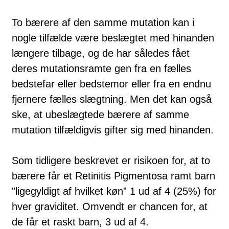
To bærere af den samme mutation kan i
nogle tilfælde være beslægtet med hin­anden
længere tilbage, og de har således fået
deres mutationsramte gen fra en fælles
bedstefar eller bedstemor eller fra en endnu
fjernere fælles slægt­ning. Men det kan også
ske, at ubeslægtede bærere af samme
mutation til­fældigvis gifter sig med hinanden.
Som tidligere beskrevet er risikoen for, at to
bærere får et Retinitis Pigmentosa ramt barn
”lige­gyl­digt af hvilket køn” 1 ud af 4 (25%) for
hver graviditet. Omvendt er chancen for, at
de får et raskt barn, 3 ud af 4.