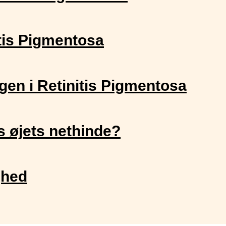
itis Pigmentosa
ngen i Retinitis Pigmentosa
 øjets nethinde?
ghed