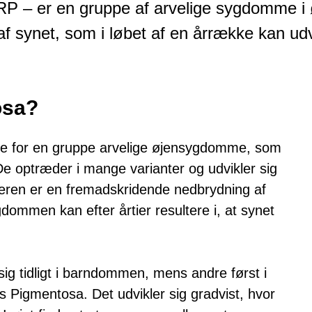
 RP – er en gruppe af arvelige sygdomme i 
f synet, som i løbet af en årrække kan udv
osa?
lse for en gruppe arvelige øjensygdomme, som
. De optræder i mange varianter og udvikler sig
eren er en fremadskridende nedbrydning af
dommen kan efter årtier resultere i, at synet
ig tidligt i barndommen, mens andre først i
is Pigmentosa. Det udvikler sig gradvist, hvor