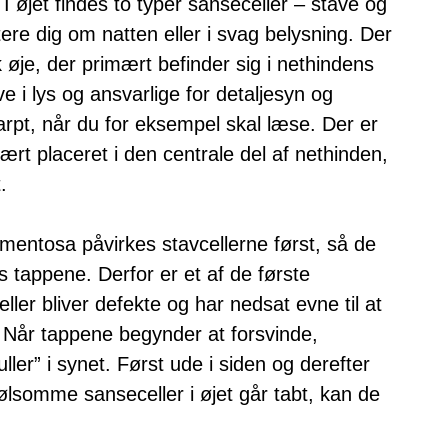
 I øjet findes to typer sanseceller – stave og
ere dig om natten eller i svag belysning. Der
k øje, der primært befinder sig i nethindens
 i lys og ansvarlige for detaljesyn og
skarpt, når du for eksempel skal læse. Der er
mært placeret i den centrale del af nethinden,
.
mentosa påvirkes stavcellerne først, så de
 tappene. Derfor er et af de første
ler bliver defekte og har nedsat evne til at
 Når tappene begynder at forsvinde,
ler” i synet. Først ude i siden og derefter
ølsomme sanseceller i øjet går tabt, kan de