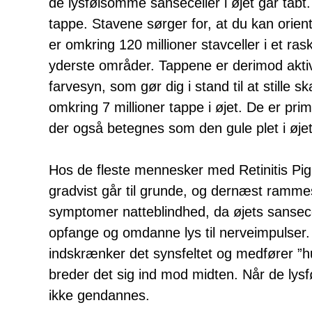
de lysfølsomme sanseceller i øjet går tabt.
tappe. Stavene sørger for, at du kan orient
er omkring 120 millioner stavceller i et ras
yderste områder. Tappene er derimod aktive
farvesyn, som gør dig i stand til at stille 
omkring 7 millioner tappe i øjet. De er pri
der også betegnes som den gule plet i øjet
Hos de fleste mennesker med Retinitis Pig
gradvist går til grunde, og dernæst rammes
symptomer natteblindhed, da øjets sansecel
opfange og omdanne lys til nerveimpulser.
indskrænker det synsfeltet og medfører ”hul
breder det sig ind mod midten. Når de lysf
ikke gendannes.