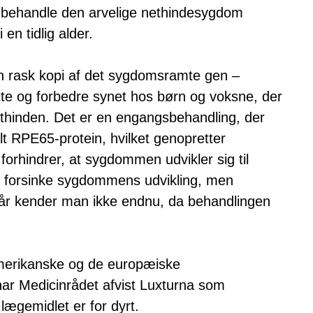
at behandle den arvelige nethindesygdom
 en tidlig alder.
 en rask kopi af det sygdomsramte gen –
e og forbedre synet hos børn og voksne, der
 nethinden. Det er en engangsbehandling, der
lt RPE65-protein, hvilket genopretter
forhindrer, at sygdommen udvikler sig til
n forsinke sygdommens udvikling, men
 år kender man ikke endnu, da behandlingen
merikanske og de europæiske
r Medicinrådet afvist Luxturna som
ægemidlet er for dyrt.