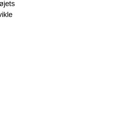
øjets
ikle