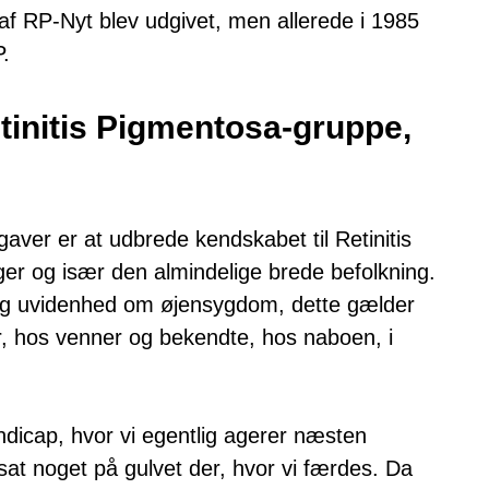
f RP-Nyt blev udgivet, men allerede i 1985
.
initis Pigmentosa-gruppe,
ver er at udbrede kendskabet til Retinitis
er og især den almindelige brede befolkning.
 og uvidenhed om øjensygdom, dette gælder
, hos venner og bekendte, hos naboen, i
handicap, hvor vi egentlig agerer næsten
sat noget på gulvet der, hvor vi færdes. Da