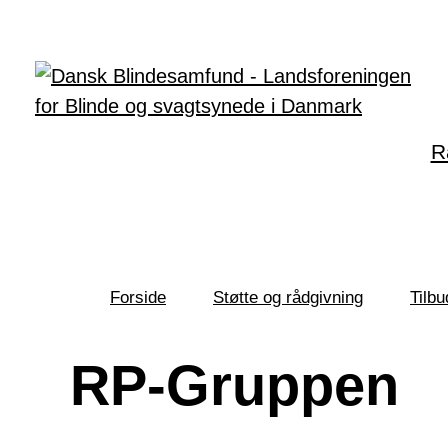
Gå til hovedindhold
R
Forside
Støtte og rådgivning
Tilbu
Du
er
her:
RP-Gruppen