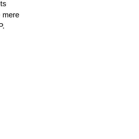
ts
e mere
P.