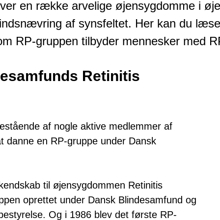
over en række arvelige øjensygdomme i øje
indsnævring af synsfeltet. Her kan du læs
som RP-gruppen tilbyder mennesker med R
esamfunds Retinitis
bestående af nogle aktive medlemmer af
l at danne en RP-gruppe under Dansk
 kendskab til øjensygdommen Retinitis
uppen oprettet under Dansk Blindesamfund og
styrelse. Og i 1986 blev det første RP-