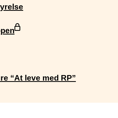
yrelse
Denne
ppen
side
er
gemt
bag
login
og
re “At leve med RP”
er
kun
tilgængelig
for
medlemmer,