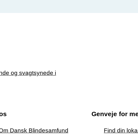
os
Genveje for m
Om Dansk Blindesamfund
Find din lok