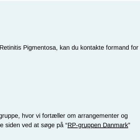
der
logget
ind.
Retinitis Pigmentosa, kan du kontakte formand for
uppe, hvor vi fortæller om arrangementer og
de siden ved at søge på “
RP-gruppen Danmark
”