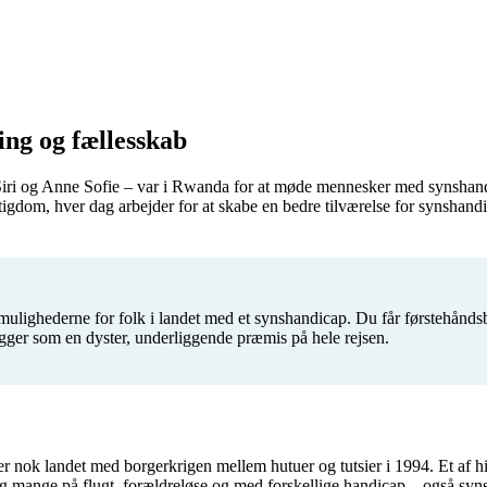
ing og fællesskab
iri og Anne Sofie – var i Rwanda for at møde mennesker med synshan
ttigdom, hver dag arbejder for at skabe en bedre tilværelse for synsh
 mulighederne for folk i landet med et synshandicap. Du får førstehåndsb
igger som en dyster, underliggende præmis på hele rejsen.
nok landet med borgerkrigen mellem hutuer og tutsier i 1994. Et af h
tig mange på flugt, forældreløse og med forskellige handicap – også syn