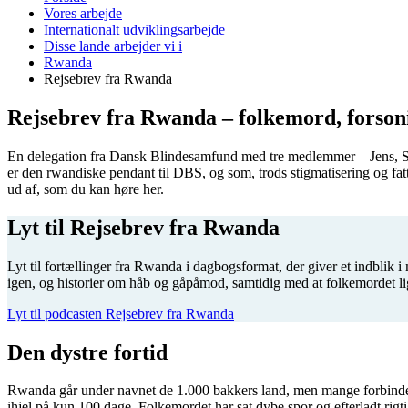
er
Vores arbejde
her:
Internationalt udviklingsarbejde
Disse lande arbejder vi i
Rwanda
Rejsebrev fra Rwanda
Rejsebrev fra Rwanda – folkemord, forson
En delegation fra Dansk Blindesamfund med tre medlemmer – Jens, S
er den rwandiske pendant til DBS, og som, trods stigmatisering og fa
ud af, som du kan høre her.
Lyt til Rejsebrev fra Rwanda
Lyt til fortællinger fra Rwanda i dagbogsformat, der giver et indblik i
igen, og historier om håb og gåpåmod, samtidig med at folkemordet l
Lyt til podcasten Rejsebrev fra Rwanda
Den dystre fortid
Rwanda går under navnet de 1.000 bakkers land, men mange forbinder 
ihjel på kun 100 dage. Folkemordet har sat dybe spor og efterladt rig