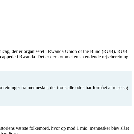
dicap, der er organiseret i Rwanda Union of the Blind (RUB). RUB
andicappede i Rwanda. Det er der kommet en spændende rejseberetning
eretninger fra mennesker, der trods alle odds har formået at rejse sig
istoriens værste folkemord, hvor op mod 1 mio. mennesker blev slået
shandicap.