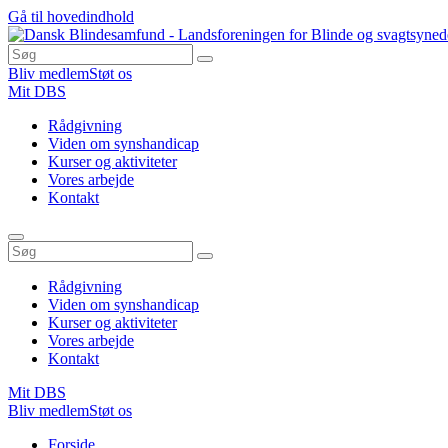
Gå til hovedindhold
Bliv medlem
Støt os
Mit DBS
Rådgivning
Viden om synshandicap
Kurser og aktiviteter
Vores arbejde
Kontakt
Rådgivning
Viden om synshandicap
Kurser og aktiviteter
Vores arbejde
Kontakt
Mit DBS
Bliv medlem
Støt os
Du
Forside