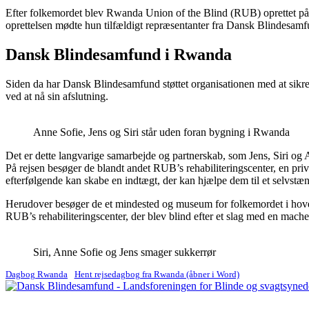
Efter folkemordet blev Rwanda Union of the Blind (RUB) oprettet på ba
oprettelsen mødte hun tilfældigt repræsentanter fra Dansk Blindesamfu
Dansk Blindesamfund i Rwanda
Siden da har Dansk Blindesamfund støttet organisationen med at sikre
ved at nå sin afslutning.
Anne Sofie, Jens og Siri står uden foran bygning i Rwanda
Det er dette langvarige samarbejde og partnerskab, som Jens, Siri og
På rejsen besøger de blandt andet RUB’s rehabiliteringscenter, en priv
efterfølgende kan skabe en indtægt, der kan hjælpe dem til et selvstæn
Herudover besøger de et mindested og museum for folkemordet i hove
RUB’s rehabiliteringscenter, der blev blind efter et slag med en mach
Siri, Anne Sofie og Jens smager sukkerrør
Dagbog Rwanda
Hent rejsedagbog fra Rwanda (åbner i Word)