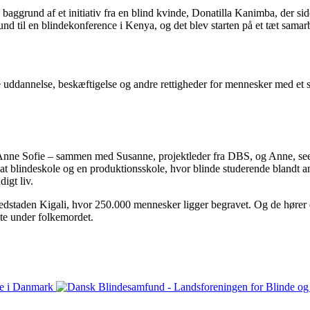
ggrund af et initiativ fra en blind kvinde, Donatilla Kanimba, der siden
nd til en blindekonference i Kenya, og det blev starten på et tæt sama
 uddannelse, beskæftigelse og andre rettigheder for mennesker med et 
 Anne Sofie – sammen med Susanne, projektleder fra DBS, og Anne, seende
at blindeskole og en produktionsskole, hvor blinde studerende blandt and
digt liv.
dstaden Kigali, hvor 250.000 mennesker ligger begravet. Og de hører d
ete under folkemordet.