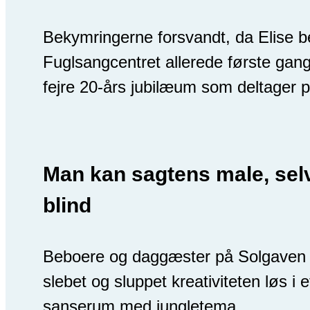
Bekymringerne forsvandt, da Elise 
Fuglsangcentret allerede første gan
fejre 20-års jubilæum som deltager p
Man kan sagtens male, se
blind
Beboere og daggæster på Solgaven 
slebet og sluppet kreativiteten løs i e
sanserum med jungletema.