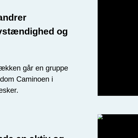
andrer
lvstændighed og
sækken går en gruppe
gdom Caminoen i
esker.