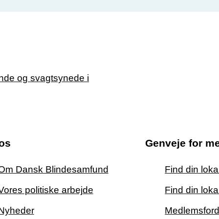
os
Genveje for m
Om Dansk Blindesamfund
Find din lok
Vores politiske arbejde
Find din loka
Nyheder
Medlemsford