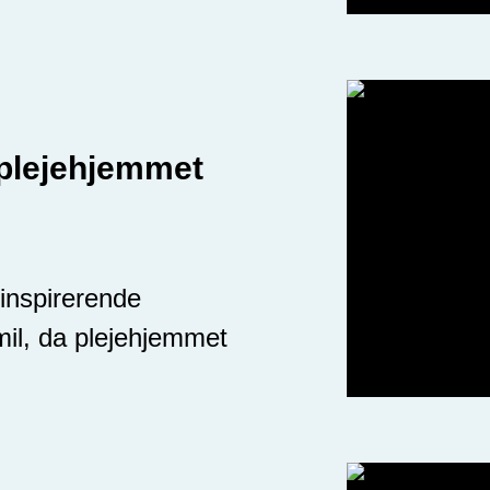
plejehjemmet
inspirerende
mil, da plejehjemmet