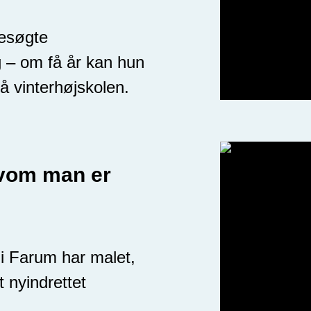
besøgte
g – om få år kan hun
å vinterhøjskolen.
lvom man er
i Farum har malet,
t nyindrettet