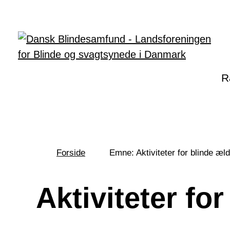
Gå til hovedindhold
R
Forside
Emne: Aktiviteter for blinde æl
Du
er
her:
Aktiviteter fo