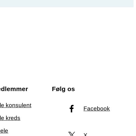
edlemmer
Følg os
ale konsulent
Facebook
le kreds
ele
X