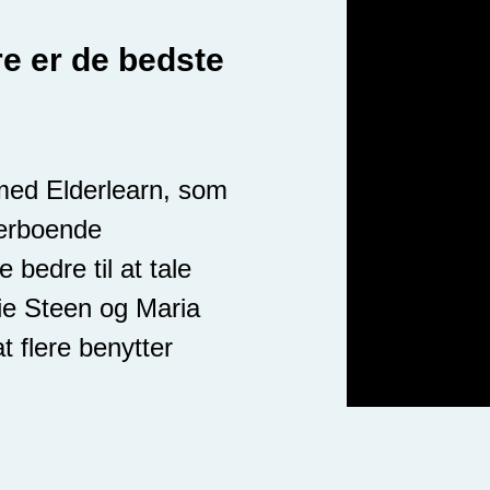
e er de bedste
ed Elderlearn, som
herboende
bedre til at tale
nie Steen og Maria
t flere benytter