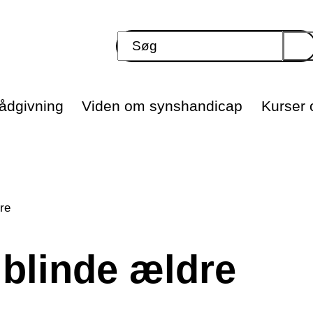
ådgivning
Viden om synshandicap
Kurser o
dre
r blinde ældre