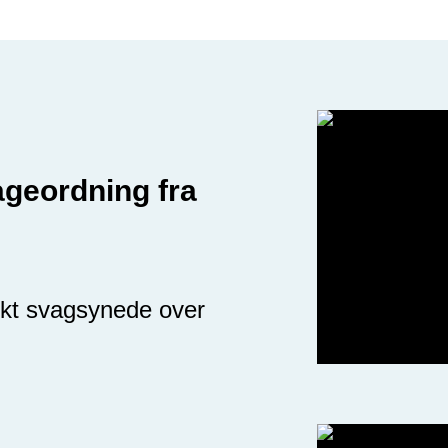
ageordning fra
rkt svagsynede over