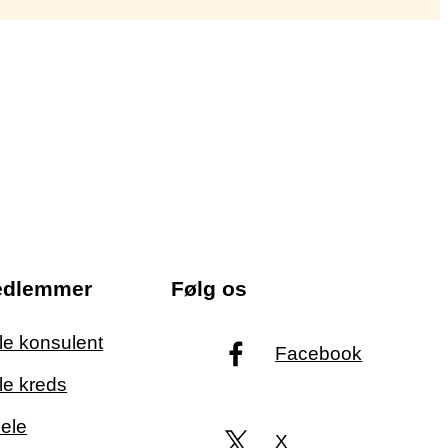
edlemmer
Følg os
ale konsulent
Facebook
le kreds
ele
X