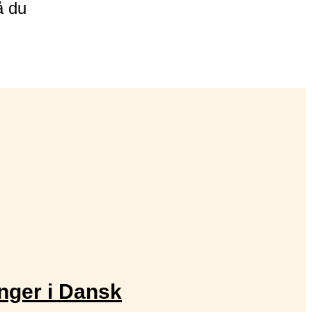
å du
inger i Dansk