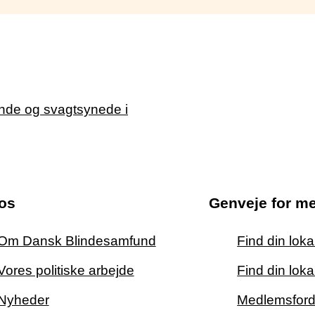
os
Genveje for m
Om Dansk Blindesamfund
Find din lok
Vores politiske arbejde
Find din loka
Nyheder
Medlemsford