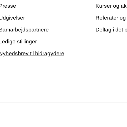
Presse
Kurser og akt
Udgivelser
Referater o
Samarbejdspartnere
Deltag i det 
Ledige stillinger
Nyhedsbrev til bidragydere