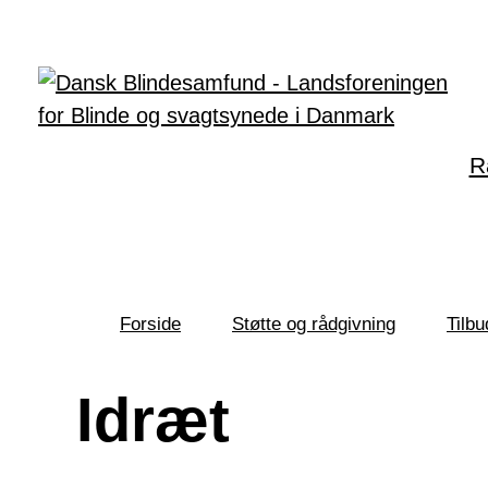
Gå til hovedindhold
R
Forside
Støtte og rådgivning
Tilbu
Du
er
her:
Idræt