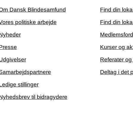
Om Dansk Blindesamfund
Find din lok
Vores politiske arbejde
Find din loka
Nyheder
Medlemsford
Presse
Kurser og akt
Udgivelser
Referater o
Samarbejdspartnere
Deltag i det 
Ledige stillinger
Nyhedsbrev til bidragydere