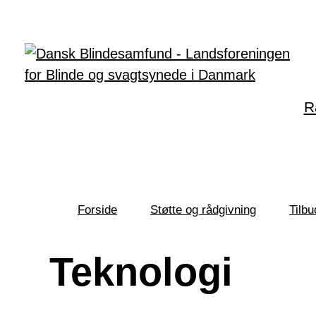
Gå til hovedindhold
R
Forside
Støtte og rådgivning
Tilbu
Du
er
her:
Teknologi