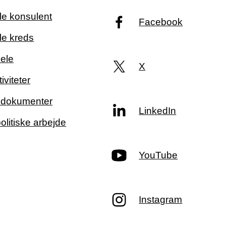
ale konsulent
Facebook
le kreds
ele
X
iviteter
g dokumenter
LinkedIn
politiske arbejde
YouTube
Instagram