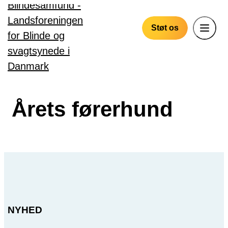
Gå til hovedindhold
Støt os
Årets førerhund
NYHED