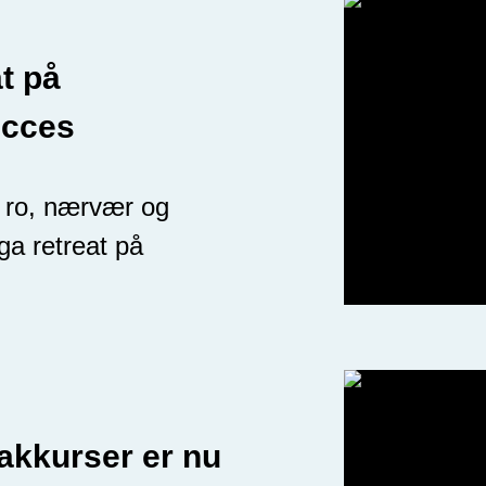
t på
ucces
 ro, nærvær og
a retreat på
akkurser er nu