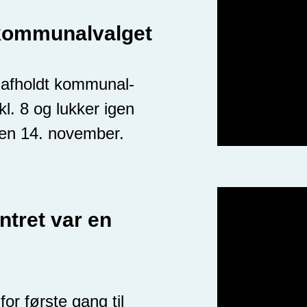
 kommunalvalget
 afholdt kommunal-
l. 8 og lukker igen
 den 14. november.
tret var en
or første gang til