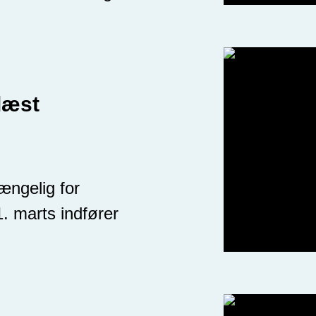
læst
gængelig for
 marts indfører