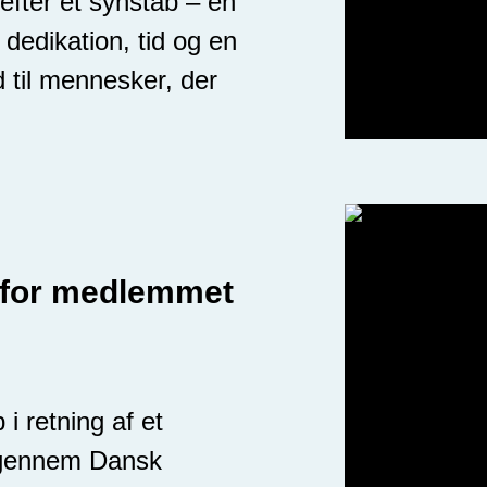
 efter et synstab – en
dedikation, tid og en
nd til mennesker, der
 for medlemmet
i retning af et
t gennem Dansk