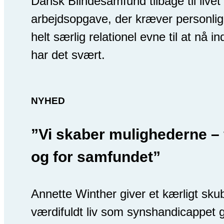
Dansk Blindesamfund tilbage til livet
arbejdsopgave, der kræver personlig 
helt særlig relationel evne til at nå i
har det svært.
NYHED
”Vi skaber mulighederne –
og for samfundet”
Annette Winther giver et kærligt skub 
værdifuldt liv som synshandicappe