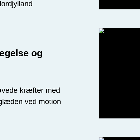
ordjylland
ægelse og
øvede kræfter med
 glæden ved motion