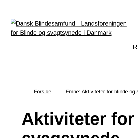
Gå til hovedindhold
R
Forside
Emne: Aktiviteter for blinde o
Du
er
her:
Aktiviteter fo