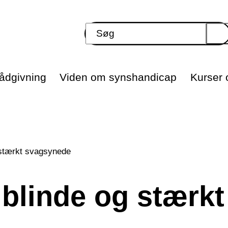
ådgivning
Viden om synshandicap
Kurser o
g stærkt svagsynede
r blinde og stærkt