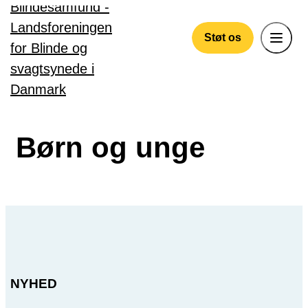
Gå til hovedindhold
Støt os
Børn og unge
NYHED