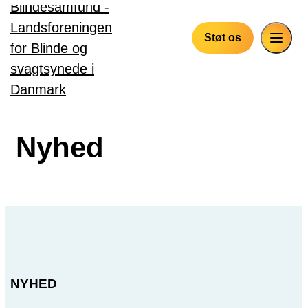
Gå til hovedindhold
Støt os
Nyhed
NYHED